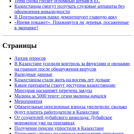
Temu снова грозит огромный штраф в ЕС
Казахстанцы смогут получать слуховые аппараты без
оформления инвалидности
В Центральном парке демонтируют главную арку
«Время покажет». Приживутся ли деревья, посаженные
в экопарке?
Страницы
Архив опросов
В Казахстане усилили контроль за фруктами и овощами
на границе после обнаружения вирусов
Выходные данные
Казахстанцы стали жить на восемь лет дольше
Какие препараты станут доступны казахстанцам:
Минздрав расширяет перечень закупа
Малина за 5000 тенге: сезон малины начался
Мероприятия
Обязательные пенсионные взносы увеличили: сколько
будут платить работодатели в Казахстане
От создателей дубайского шоколада: Дубайское
мороженое уже на прилавках
Получение пенсии упростили в Казахстане
Президент страны поддержал инициативу присвоить