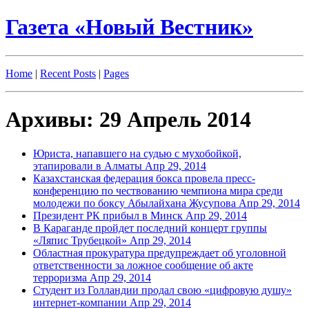
Газета «Новый Вестник»
Home
|
Recent Posts
|
Pages
Архивы: 29 Апрель 2014
Юриста, напавшего на судью с мухобойкой,
этапировали в Алматы
Апр 29, 2014
Казахстанская федерация бокса провела пресс-
конференцию по чествованию чемпиона мира среди
молодежи по боксу Абылайхана Жусупова
Апр 29, 2014
Президент РК прибыл в Минск
Апр 29, 2014
В Караганде пройдет последний концерт группы
«Ляпис Трубецкой»
Апр 29, 2014
Областная прокуратура предупреждает об уголовной
ответственности за ложное сообщение об акте
терроризма
Апр 29, 2014
Студент из Голландии продал свою «цифровую душу»
интернет-компании
Апр 29, 2014