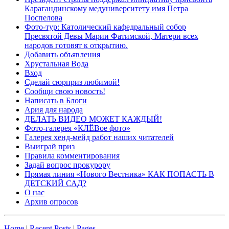
Карагандинскому медуниверситету имя Петра
Поспелова
Фото-тур: Католический кафедральный собор
Пресвятой Девы Марии Фатимской, Матери всех
народов готовят к открытию.
Добавить объявления
Хрустальная Вода
Вход
Сделай сюрприз любимой!
Сообщи свою новость!
Написать в Блоги
Ария для народа
ДЕЛАТЬ ВИДЕО МОЖЕТ КАЖДЫЙ!
Фото-галерея «КЛЁВое фото»
Галерея хенд-мейд работ наших читателей
Выиграй приз
Правила комментирования
Задай вопрос прокурору
Прямая линия «Нового Вестника» КАК ПОПАСТЬ В
ДЕТСКИЙ САД?
О нас
Архив опросов
Home
|
Recent Posts
|
Pages