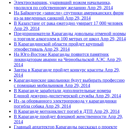
Электросварщик, ударивший ножом начальника,
уволился по собственному желанию
Апр 29, 2014
На Байконуре «зависли» спутники американских фирм
из-за введенных санкций
Апр 29, 2014
В Казахстане от рака ежегодно умирает 17 000 человек
Апр 29, 2014
Предприниматели Караганды довольны отменой нормы
о торговле алкоголем в 100 метрах от школ
Апр 29, 2014
В Карагандинской области пройдет крупный
этнофестиваль
Апр 29, 2014
На Юго-Востоке Караганды появится памятник
ликвидаторам аварии на Чернобыльской АЭС
Апр 29,
2014
Завтра в Караганде пройдет конкурс красоты
Апр 29,
2014
Карагандинские школьники будут выбирать профессию
с помощью мобильников
Апр 29, 2014
В Караганде заработали дополнительные номера
Единой дежурно-диспетчерской службы
Апр 29, 2014
Из -за оборванного электропровода у карагандинки
погибла собака
Апр 29, 2014
В Караганде мотоциклист погиб в ДТП
Апр 29, 2014
В Караганде пройдет флешмоб женственности
Апр 29,
2014
Главный архитектор Караганды рассказал о проекте