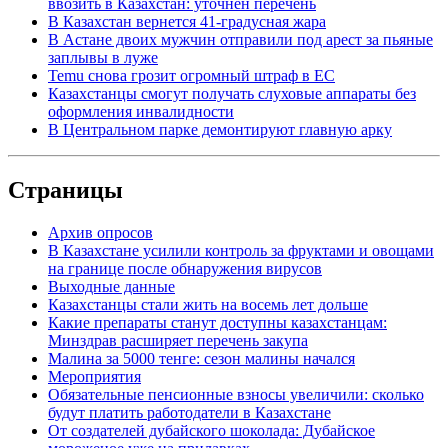
ввозить в Казахстан: уточнен перечень
В Казахстан вернется 41-градусная жара
В Астане двоих мужчин отправили под арест за пьяные
заплывы в луже
Temu снова грозит огромный штраф в ЕС
Казахстанцы смогут получать слуховые аппараты без
оформления инвалидности
В Центральном парке демонтируют главную арку
Страницы
Архив опросов
В Казахстане усилили контроль за фруктами и овощами
на границе после обнаружения вирусов
Выходные данные
Казахстанцы стали жить на восемь лет дольше
Какие препараты станут доступны казахстанцам:
Минздрав расширяет перечень закупа
Малина за 5000 тенге: сезон малины начался
Мероприятия
Обязательные пенсионные взносы увеличили: сколько
будут платить работодатели в Казахстане
От создателей дубайского шоколада: Дубайское