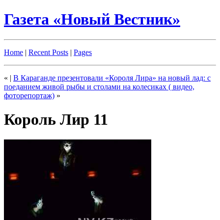
Газета «Новый Вестник»
Home
|
Recent Posts
|
Pages
«
|
В Караганде презентовали «Короля Лира» на новый лад: с
поеданием живой рыбы и столами на колесиках ( видео,
фоторепортаж)
»
Король Лир 11