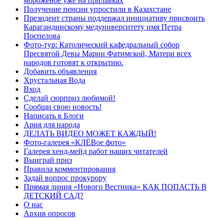
мороженое уже на прилавках
Получение пенсии упростили в Казахстане
Президент страны поддержал инициативу присвоить
Карагандинскому медуниверситету имя Петра
Поспелова
Фото-тур: Католический кафедральный собор
Пресвятой Девы Марии Фатимской, Матери всех
народов готовят к открытию.
Добавить объявления
Хрустальная Вода
Вход
Сделай сюрприз любимой!
Сообщи свою новость!
Написать в Блоги
Ария для народа
ДЕЛАТЬ ВИДЕО МОЖЕТ КАЖДЫЙ!
Фото-галерея «КЛЁВое фото»
Галерея хенд-мейд работ наших читателей
Выиграй приз
Правила комментирования
Задай вопрос прокурору
Прямая линия «Нового Вестника» КАК ПОПАСТЬ В
ДЕТСКИЙ САД?
О нас
Архив опросов