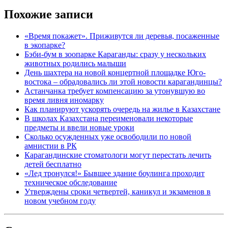
Похожие записи
«Время покажет». Приживутся ли деревья, посаженные
в экопарке?
Бэби-бум в зоопарке Караганды: сразу у нескольких
животных родились малыши
День шахтера на новой концертной площадке Юго-
востока – обрадовались ли этой новости карагандинцы?
Астанчанка требует компенсацию за утонувшую во
время ливня иномарку
Как планируют ускорять очередь на жилье в Казахстане
В школах Казахстана переименовали некоторые
предметы и ввели новые уроки
Сколько осужденных уже освободили по новой
амнистии в РК
Карагандинские стоматологи могут перестать лечить
детей бесплатно
«Лед тронулся!» Бывшее здание боулинга проходит
техническое обследование
Утверждены сроки четвертей, каникул и экзаменов в
новом учебном году