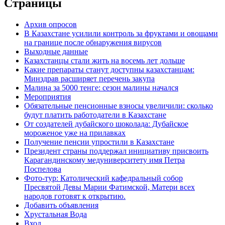
Страницы
Архив опросов
В Казахстане усилили контроль за фруктами и овощами
на границе после обнаружения вирусов
Выходные данные
Казахстанцы стали жить на восемь лет дольше
Какие препараты станут доступны казахстанцам:
Минздрав расширяет перечень закупа
Малина за 5000 тенге: сезон малины начался
Мероприятия
Обязательные пенсионные взносы увеличили: сколько
будут платить работодатели в Казахстане
От создателей дубайского шоколада: Дубайское
мороженое уже на прилавках
Получение пенсии упростили в Казахстане
Президент страны поддержал инициативу присвоить
Карагандинскому медуниверситету имя Петра
Поспелова
Фото-тур: Католический кафедральный собор
Пресвятой Девы Марии Фатимской, Матери всех
народов готовят к открытию.
Добавить объявления
Хрустальная Вода
Вход