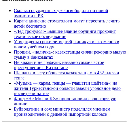
Сколько осужденных уже освободили по новой
амнистии в РК
Карагандинские стоматологи могут перестать лечить
детей бесплатно
«Лед тронулся!» Бывшее здание боулинга проходит
техническое обследование
Утверждены сроки четвертей, каникул и экзаменов в
новом учебном году
Прощай, «наличка»: казахстанцы сняли рекордно малую
сумму в банкоматах
Не кражи и не грабежи: названо самое частое
преступление в Казахстане
Шашлык в лесу обошелся казахстанцам в 432 тысячи
тенге
«Музыка — харам, певцы — глашатаи шайтана»: на
жителя Туркестанской области завели уголовное дело
после речи на тое
Фонд «Не Молчи KZ» приостановил свою горячую
линию
Буйволятина и соя: министр поделился мнением
производителей о дешевой импортной колбасе