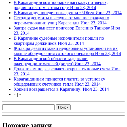
В Карагандинском зоопарке расскажут о зверях,
родившихся там в этом году
Июл 23, 2014
В Караганду приедет рок-группа «5Diez»
Июл 23, 2014
Сегодня депутаты выслушают мнение граждан о
переименовании улиц Караганды
Июл 23, 2014
Завтра судья вынесет приговор Евгению Танкову
Июл
23, 2014
В Караганде судебные исполнители пошли по
квартирам должников
Июл 23, 2014
Жильцы девятиэтажки недовольны установкой на их
крыше оборудования сотового оператора
Июл 23, 2014
В Карагандинской области задержали
лжепредпринимателей (видео)
Июл 23, 2014
Должникам не разрешают открывать новые счета
Июл
23, 2014
Карагандинцам придется платить за установку
общедомовых счетчиков тепла
Июл 23, 2014
Хоккей возвращается в Караганду!
Июл 23, 2014
«
|
»
Похожие записи