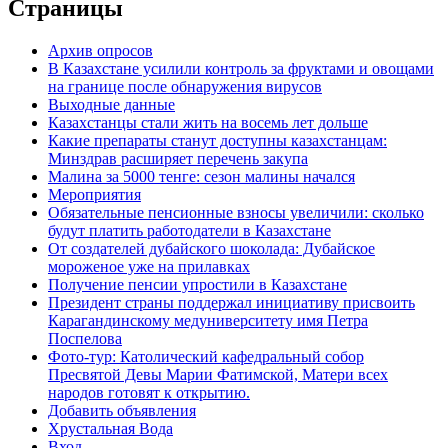
Страницы
Архив опросов
В Казахстане усилили контроль за фруктами и овощами
на границе после обнаружения вирусов
Выходные данные
Казахстанцы стали жить на восемь лет дольше
Какие препараты станут доступны казахстанцам:
Минздрав расширяет перечень закупа
Малина за 5000 тенге: сезон малины начался
Мероприятия
Обязательные пенсионные взносы увеличили: сколько
будут платить работодатели в Казахстане
От создателей дубайского шоколада: Дубайское
мороженое уже на прилавках
Получение пенсии упростили в Казахстане
Президент страны поддержал инициативу присвоить
Карагандинскому медуниверситету имя Петра
Поспелова
Фото-тур: Католический кафедральный собор
Пресвятой Девы Марии Фатимской, Матери всех
народов готовят к открытию.
Добавить объявления
Хрустальная Вода
Вход