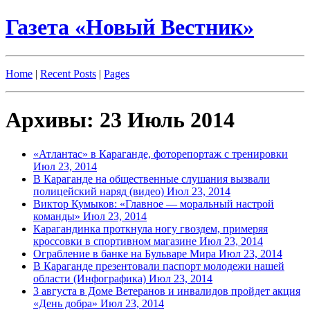
Газета «Новый Вестник»
Home
|
Recent Posts
|
Pages
Архивы: 23 Июль 2014
«Атлантас» в Караганде, фоторепортаж с тренировки
Июл 23, 2014
В Караганде на общественные слушания вызвали
полицейский наряд (видео)
Июл 23, 2014
Виктор Кумыков: «Главное — моральный настрой
команды»
Июл 23, 2014
Карагандинка проткнула ногу гвоздем, примеряя
кроссовки в спортивном магазине
Июл 23, 2014
Ограбление в банке на Бульваре Мира
Июл 23, 2014
В Караганде презентовали паспорт молодежи нашей
области (Инфографика)
Июл 23, 2014
3 августа в Доме Ветеранов и инвалидов пройдет акция
«День добра»
Июл 23, 2014