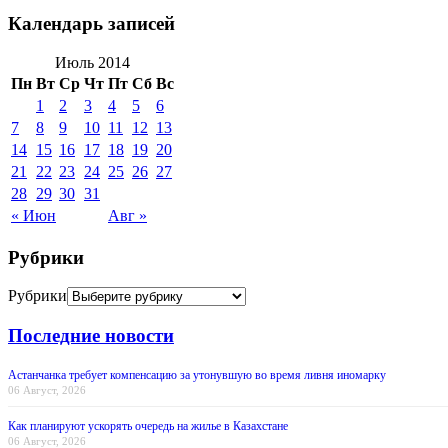
Календарь записей
Июль 2014
Пн
Вт
Ср
Чт
Пт
Сб
Вс
1
2
3
4
5
6
7
8
9
10
11
12
13
14
15
16
17
18
19
20
21
22
23
24
25
26
27
28
29
30
31
« Июн
Авг »
Рубрики
Рубрики
Последние новости
Астанчанка требует компенсацию за утонувшую во время ливня иномарку
06 Август, 2026
Как планируют ускорять очередь на жилье в Казахстане
06 Август, 2026