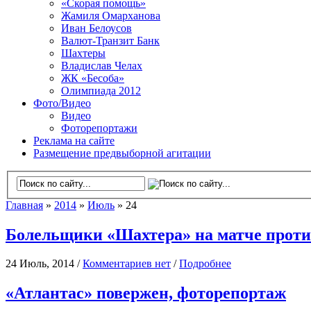
«Скорая помощь»
Жамиля Омарханова
Иван Белоусов
Валют-Транзит Банк
Шахтеры
Владислав Челах
ЖК «Бесоба»
Олимпиада 2012
Фото/Видео
Видео
Фоторепортажи
Реклама на сайте
Размещение предвыборной агитации
Главная
»
2014
»
Июль
» 24
Болельщики «Шахтера» на матче проти
24 Июль, 2014 /
Комментариев нет
/
Подробнее
«Атлантас» повержен, фоторепортаж