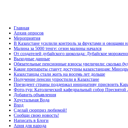
Главная
Архив опросов
Мероприятия
В Казахстане усилили контроль за фруктами и овощами н
Малина за 5000 тенге: сезон малины начался
От создателей дубайского шоколада: Дубайское морожено
Выходные данные
Обязательные пенсионные взносы увеличили: сколько буд
Какие препараты станут доступны казахстанцам: Минздра
Казахстанцы стали жить на восемь лет дольше
Получение пенсии упростили в Казахстане
Президент страны поддержал инициативу присвоить Кар
Фото-тур: Католический кафедральный собор Пресвятой 
Добавить объявления
Хрустальная Вода
Вход
Сделай сюрприз любимой!
Сообщи свою новость!
Написать в Блоги
Ария для народа