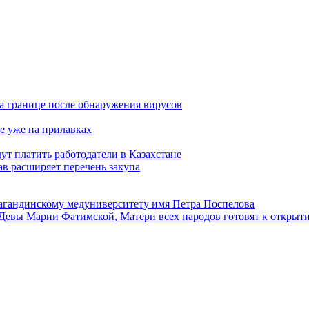
а границе после обнаружения вирусов
е уже на прилавках
ут платить работодатели в Казахстане
в расширяет перечень закупа
агандинскому медуниверситету имя Петра Поспелова
Девы Марии Фатимской, Матери всех народов готовят к открыт