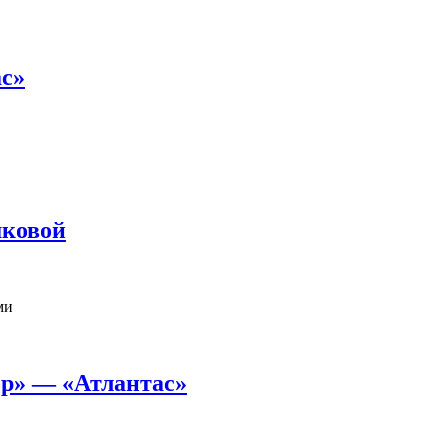
с»
шковой
ми
р» — «Атлантас»