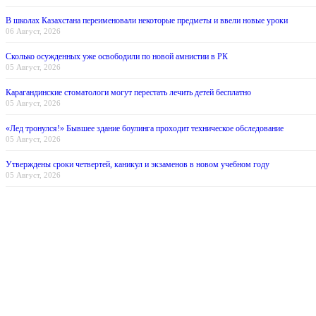
В школах Казахстана переименовали некоторые предметы и ввели новые уроки
06 Август, 2026
Сколько осужденных уже освободили по новой амнистии в РК
05 Август, 2026
Карагандинские стоматологи могут перестать лечить детей бесплатно
05 Август, 2026
«Лед тронулся!» Бывшее здание боулинга проходит техническое обследование
05 Август, 2026
Утверждены сроки четвертей, каникул и экзаменов в новом учебном году
05 Август, 2026