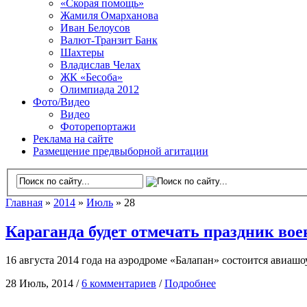
«Скорая помощь»
Жамиля Омарханова
Иван Белоусов
Валют-Транзит Банк
Шахтеры
Владислав Челах
ЖК «Бесоба»
Олимпиада 2012
Фото/Видео
Видео
Фоторепортажи
Реклама на сайте
Размещение предвыборной агитации
Главная
»
2014
»
Июль
» 28
Караганда будет отмечать праздник во
16 августа 2014 года на аэродроме «Балапан» состоится авиа
28 Июль, 2014 /
6 комментариев
/
Подробнее