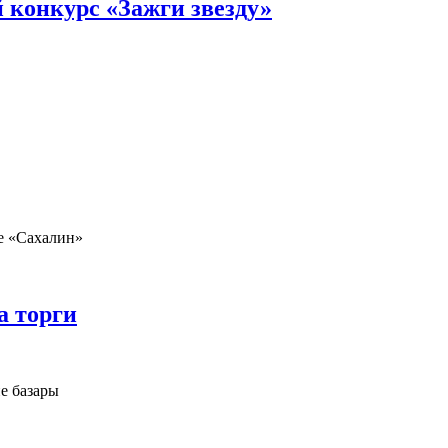
 конкурс «Зажги звезду»
е «Сахалин»
а торги
е базары