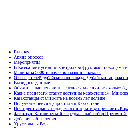
Главная
Архив опросов
Мероприятия
В Казахстане усилили контроль за фруктами и овощами н
Малина за 5000 тенге: сезон малины начался
От создателей дубайского шоколада: Дубайское морожено
Выходные данные
Обязательные пенсионные взносы увеличили: сколько буд
Какие препараты станут доступны казахстанцам: Минздра
Казахстанцы стали жить на восемь лет дольше
Получение пенсии упростили в Казахстане
Президент страны поддержал инициативу присвоить Кар
Фото-тур: Католический кафедральный собор Пресвятой 
Добавить объявления
Хрустальная Вода