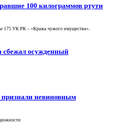
кравшие 100 килограммов ртути
ье 175 УК РК – «Кража чужого имущества».
ра сбежал осужденный
, признали невиновным
торожности