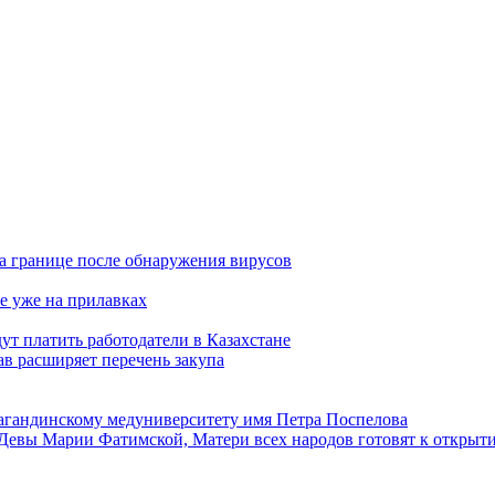
а границе после обнаружения вирусов
е уже на прилавках
ут платить работодатели в Казахстане
в расширяет перечень закупа
агандинскому медуниверситету имя Петра Поспелова
Девы Марии Фатимской, Матери всех народов готовят к открыт