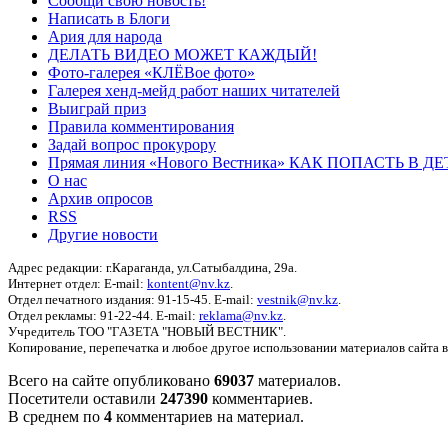
Сообщи свою новость!
Написать в Блоги
Ария для народа
ДЕЛАТЬ ВИДЕО МОЖЕТ КАЖДЫЙ!
Фото-галерея «КЛЁВое фото»
Галерея хенд-мейд работ наших читателей
Выиграй приз
Правила комментирования
Задай вопрос прокурору
Прямая линия «Нового Вестника» КАК ПОПАСТЬ В 
О нас
Архив опросов
RSS
Другие новости
Адрес редакции: г.Караганда, ул.Сатыбалдина, 29а.
Интернет отдел: E-mail:
kontent@nv.kz
.
Отдел печатного издания: 91-15-45. E-mail:
vestnik@nv.kz
.
Отдел рекламы: 91-22-44. E-mail:
reklama@nv.kz
.
Учредитель ТОО "ГАЗЕТА "НОВЫЙ ВЕСТНИК".
Копирование, перепечатка и любое другое использовании материалов сайта 
Всего на сайте опубликовано
69037
материалов.
Посетители оставили
247390
комментариев.
В среднем по
4
комментариев на материал.