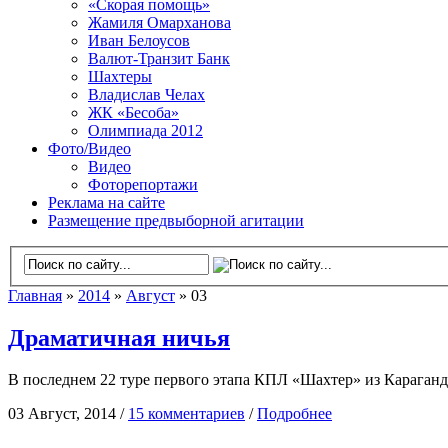
«Скорая помощь»
Жамиля Омарханова
Иван Белоусов
Валют-Транзит Банк
Шахтеры
Владислав Челах
ЖК «Бесоба»
Олимпиада 2012
Фото/Видео
Видео
Фоторепортажи
Реклама на сайте
Размещение предвыборной агитации
Главная
»
2014
»
Август
» 03
Драматичная ничья
В последнем 22 туре первого этапа КПЛ «Шахтер» из Караган
03 Август, 2014 /
15 комментариев
/
Подробнее