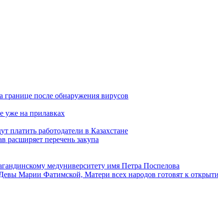
а границе после обнаружения вирусов
е уже на прилавках
ут платить работодатели в Казахстане
в расширяет перечень закупа
агандинскому медуниверситету имя Петра Поспелова
Девы Марии Фатимской, Матери всех народов готовят к открыт