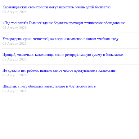
Карагандинские стоматологи могут перестать лечить детей бесплатно
05 Август, 2026
«Лед тронулся!» Бывшее здание боулинга проходит техническое обследование
05 Август, 2026
Утверждены сроки четвертей, каникул и экзаменов в новом учебном году
05 Август, 2026
Прощай, «наличка»: казахстанцы сняли рекордно малую сумму в банкоматах
05 Август, 2026
Не кражи и не грабежи: названо самое частое преступление в Казахстане
05 Август, 2026
Шашлык в лесу обошелся казахстанцам в 432 тысячи тенге
05 Август, 2026