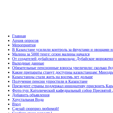
Главная
Архив опросов
Мероприятия
В Казахстане усилили контроль за фруктами и овощами н
Малина за 5000 тенге: сезон малины начался
От создателей дубайского шоколада: Дубайское морожено
Выходные данные
Обязательные пенсионные взносы увеличили: сколько буд
Какие препараты станут доступны казахстанцам: Минздра
Казахстанцы стали жить на восемь лет дольше
Получение пенсии упростили в Казахстане
Президент страны поддержал инициативу присвоить Кар
Фото-тур: Католический кафедральный собор Пресвятой 
Добавить объявления
Хрустальная Вода
Вход
Сделай сюрприз любимой!