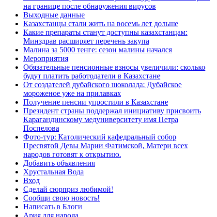
на границе после обнаружения вирусов
Выходные данные
Казахстанцы стали жить на восемь лет дольше
Какие препараты станут доступны казахстанцам:
Минздрав расширяет перечень закупа
Малина за 5000 тенге: сезон малины начался
Мероприятия
Обязательные пенсионные взносы увеличили: сколько
будут платить работодатели в Казахстане
От создателей дубайского шоколада: Дубайское
мороженое уже на прилавках
Получение пенсии упростили в Казахстане
Президент страны поддержал инициативу присвоить
Карагандинскому медуниверситету имя Петра
Поспелова
Фото-тур: Католический кафедральный собор
Пресвятой Девы Марии Фатимской, Матери всех
народов готовят к открытию.
Добавить объявления
Хрустальная Вода
Вход
Сделай сюрприз любимой!
Сообщи свою новость!
Написать в Блоги
Ария для народа