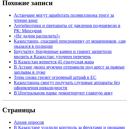
Похожие записи
Астанчане могут заработать полмиллиона тенге за
чтение книг
Антибиотики и препараты от давления подешевели в
РК: Минздрав
«Не дадим распилить!»
Казахстанец, спасший пенсионерку от мошенников, сам
оказался в полиции
Брусчатку, бордюрные камни и гранит запретили
ввозить в Казахстан: уточнен перечень
В Казахстан вернется 41-градусная жара
В Астане двоих мужчин отправили под арест за пьяные
заплывы в луже
Temu снова грозит огромный штраф в ЕС
Казахстанцы смогут получать слуховые аппараты без
оформления инвалидности
В Центральном парке демонтируют главную арку
Страницы
Архив опросов
В Казахстане усилили контроль за фруктами и овощами