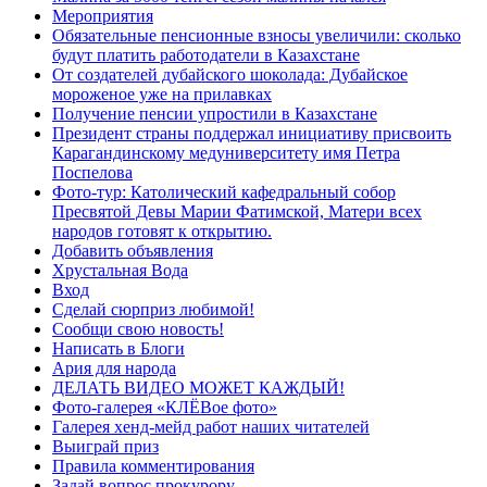
Мероприятия
Обязательные пенсионные взносы увеличили: сколько
будут платить работодатели в Казахстане
От создателей дубайского шоколада: Дубайское
мороженое уже на прилавках
Получение пенсии упростили в Казахстане
Президент страны поддержал инициативу присвоить
Карагандинскому медуниверситету имя Петра
Поспелова
Фото-тур: Католический кафедральный собор
Пресвятой Девы Марии Фатимской, Матери всех
народов готовят к открытию.
Добавить объявления
Хрустальная Вода
Вход
Сделай сюрприз любимой!
Сообщи свою новость!
Написать в Блоги
Ария для народа
ДЕЛАТЬ ВИДЕО МОЖЕТ КАЖДЫЙ!
Фото-галерея «КЛЁВое фото»
Галерея хенд-мейд работ наших читателей
Выиграй приз
Правила комментирования
Задай вопрос прокурору