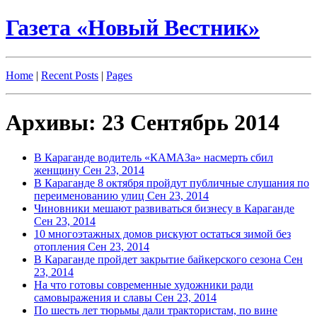
Газета «Новый Вестник»
Home
|
Recent Posts
|
Pages
Архивы: 23 Сентябрь 2014
В Караганде водитель «КАМАЗа» насмерть сбил
женщину
Сен 23, 2014
В Караганде 8 октября пройдут публичные слушания по
переименованию улиц
Сен 23, 2014
Чиновники мешают развиваться бизнесу в Караганде
Сен 23, 2014
10 многоэтажных домов рискуют остаться зимой без
отопления
Сен 23, 2014
В Караганде пройдет закрытие байкерского сезона
Сен
23, 2014
На что готовы современные художники ради
самовыражения и славы
Сен 23, 2014
По шесть лет тюрьмы дали трактористам, по вине