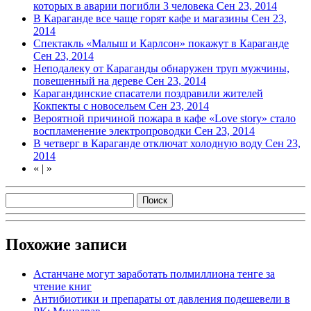
которых в аварии погибли 3 человека
Сен 23, 2014
В Караганде все чаще горят кафе и магазины
Сен 23,
2014
Спектакль «Малыш и Карлсон» покажут в Караганде
Сен 23, 2014
Неподалеку от Караганды обнаружен труп мужчины,
повешенный на дереве
Сен 23, 2014
Карагандинские спасатели поздравили жителей
Кокпекты с новосельем
Сен 23, 2014
Вероятной причиной пожара в кафе «Love story» стало
воспламенение электропроводки
Сен 23, 2014
В четверг в Караганде отключат холодную воду
Сен 23,
2014
«
|
»
Похожие записи
Астанчане могут заработать полмиллиона тенге за
чтение книг
Антибиотики и препараты от давления подешевели в