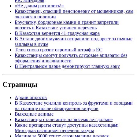
РК: Минздрав
«Не дадим распилить!»
Казахстанец, спасший пенсионерку от мошенников, сам
оказался в полиции
Брусчатку, бордюрные камни и гранит запретили
ввозить в Казахстан: уточнен перечень
В Казахстан вернется 41-градусная жара
В Астане двоих мужчин отправили под арест за пьяные
заплывы в луже
Temu снова грозит огромный штраф в ЕС
Казахстанцы смогут получать слуховые аппараты без
оформления инвалидности
В Центральном парке демонтируют главную арку
Страницы
Архив опросов
В Казахстане усилили контроль за фруктами и овощами
на границе после обнаружения вирусов
Выходные данные
Казахстанцы стали жить на восемь лет дольше
Какие препараты станут доступны казахстанцам:
Минздрав расширяет перечень закупа
Малина за 5000 тенге: сезон малины начался