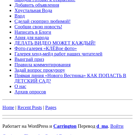
Добавить объявления
Хрустальная Вода
Вход
Сделай сюрприз любимой!
Сообщи свою новость!
Написать в Блоги
Ария для народа
ДЕЛАТЬ ВИДЕО МОЖЕТ КАЖДЫЙ!
Фото-галерея «КЛЁВое фото»
Галерея хенд-мейд работ наших читателей
Выиграй приз
Правила комментирования
Задай вопрос прокурору
Прямая линия «Нового Вестника» КАК ПОПАСТЬ В
ДЕТСКИЙ САД?
О нас
Архив опросов
Home
|
Recent Posts
|
Pages
Работает на WordPress и
Carrington
Перевод
d_ma
.
Войти