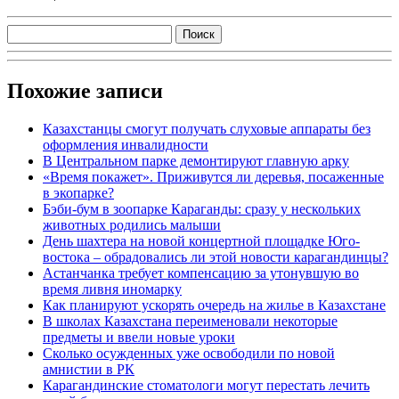
Похожие записи
Казахстанцы смогут получать слуховые аппараты без
оформления инвалидности
В Центральном парке демонтируют главную арку
«Время покажет». Приживутся ли деревья, посаженные
в экопарке?
Бэби-бум в зоопарке Караганды: сразу у нескольких
животных родились малыши
День шахтера на новой концертной площадке Юго-
востока – обрадовались ли этой новости карагандинцы?
Астанчанка требует компенсацию за утонувшую во
время ливня иномарку
Как планируют ускорять очередь на жилье в Казахстане
В школах Казахстана переименовали некоторые
предметы и ввели новые уроки
Сколько осужденных уже освободили по новой
амнистии в РК
Карагандинские стоматологи могут перестать лечить