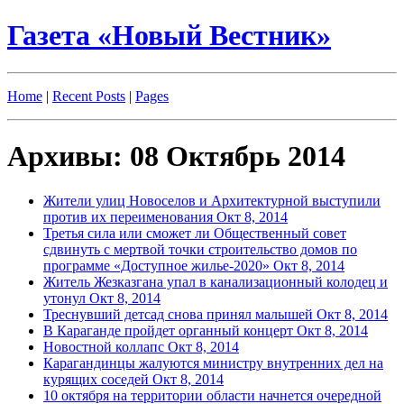
Газета «Новый Вестник»
Home
|
Recent Posts
|
Pages
Архивы: 08 Октябрь 2014
Жители улиц Новоселов и Архитектурной выступили
против их переименования
Окт 8, 2014
Третья сила или сможет ли Общественный совет
сдвинуть с мертвой точки строительство домов по
программе «Доступное жилье-2020»
Окт 8, 2014
Житель Жезказгана упал в канализационный колодец и
утонул
Окт 8, 2014
Треснувший детсад снова принял малышей
Окт 8, 2014
В Караганде пройдет органный концерт
Окт 8, 2014
Новостной коллапс
Окт 8, 2014
Карагандинцы жалуются министру внутренних дел на
курящих соседей
Окт 8, 2014
10 октября на территории области начнется очередной