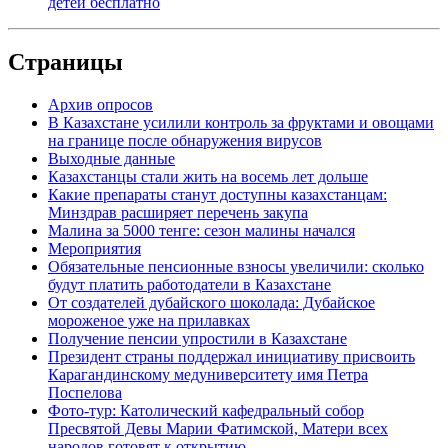
детей бесплатно
Страницы
Архив опросов
В Казахстане усилили контроль за фруктами и овощами
на границе после обнаружения вирусов
Выходные данные
Казахстанцы стали жить на восемь лет дольше
Какие препараты станут доступны казахстанцам:
Минздрав расширяет перечень закупа
Малина за 5000 тенге: сезон малины начался
Мероприятия
Обязательные пенсионные взносы увеличили: сколько
будут платить работодатели в Казахстане
От создателей дубайского шоколада: Дубайское
мороженое уже на прилавках
Получение пенсии упростили в Казахстане
Президент страны поддержал инициативу присвоить
Карагандинскому медуниверситету имя Петра
Поспелова
Фото-тур: Католический кафедральный собор
Пресвятой Девы Марии Фатимской, Матери всех
народов готовят к открытию.