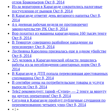
отлов Браконьеров
Окт 8, 2014
Из-за моратория в Караганде сократились налоговые
поступления от рынков
Окт 8, 2014
В Караганде отметят день янтарного напитка
Окт 8,
2014
4-х дневная рабочая неделя не противоречит
законодательству РК
Окт 8, 2014
Вор похитил из машины карагандинца 160 тысяч тенге
Окт 8, 2014
В Темиртау совершено разбойное нападение на
пенсионерку
Окт 8, 2014
Лесбиянка Каролина призналась еще в одном убийстве
Окт 8, 2014
325 человек в Карагандинской области лишились
работы из-за несоблюдения санитарных норм
Окт 8,
2014
В Караганде в ДТП попала перевозившая арестованных
спецмашина
Окт 8, 2014
В сентябре цены на потребительские товары и услуги
выросли
Окт 8, 2014
Tele2 рекомендует: тариф «Супер» — 2 тенге за минуту
на других операторов!
Окт 8, 2014
Сегодня в Караганде пройдут публичные слушания по
переименованию четырех улиц
Окт 8, 2014
«
|
»