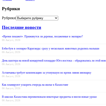
Рубрики
Рубрики
Последние новости
«Время покажет». Приживутся ли деревья, посаженные в экопарке?
06 Август, 2026
Бэби-бум в зоопарке Караганды: сразу у нескольких животных родились малыши
06 Август, 2026
День шахтера на новой концертной площадке Юго-востока – обрадовались ли этой нов
06 Август, 2026
Астанчанка требует компенсацию за утонувшую во время ливня иномарку
06 Август, 2026
Как планируют ускорять очередь на жилье в Казахстане
06 Август, 2026
В школах Казахстана переименовали некоторые предметы и ввели новые уроки
06 Август, 2026