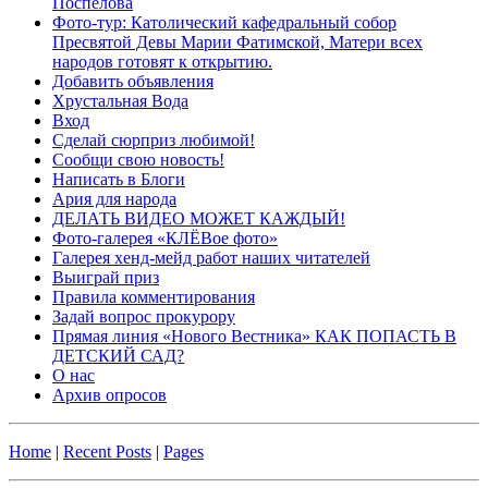
Поспелова
Фото-тур: Католический кафедральный собор
Пресвятой Девы Марии Фатимской, Матери всех
народов готовят к открытию.
Добавить объявления
Хрустальная Вода
Вход
Сделай сюрприз любимой!
Сообщи свою новость!
Написать в Блоги
Ария для народа
ДЕЛАТЬ ВИДЕО МОЖЕТ КАЖДЫЙ!
Фото-галерея «КЛЁВое фото»
Галерея хенд-мейд работ наших читателей
Выиграй приз
Правила комментирования
Задай вопрос прокурору
Прямая линия «Нового Вестника» КАК ПОПАСТЬ В
ДЕТСКИЙ САД?
О нас
Архив опросов
Home
|
Recent Posts
|
Pages