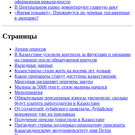
оформления инвалидности
В Центральном парке демонтируют главную арку
«Время покажет». Приживутся ли деревья, посаженные
в экопарке?
Страницы
Архив опросов
В Казахстане усилили контроль за фруктами и овощами
на границе после обнаружения вирусов
Выходные данные
Казахстанцы стали жить на восемь лет дольше
Какие препараты станут доступны казахстанцам:
Минздрав расширяет перечень закупа
Малина за 5000 тенге: сезон малины начался
Мероприятия
Обязательные пенсионные взносы увеличили: сколько
будут платить работодатели в Казахстане
От создателей дубайского шоколада: Дубайское
мороженое уже на прилавках
Получение пенсии упростили в Казахстане
Президент страны поддержал инициативу присвоить
Карагандинскому медуниверситету имя Петра