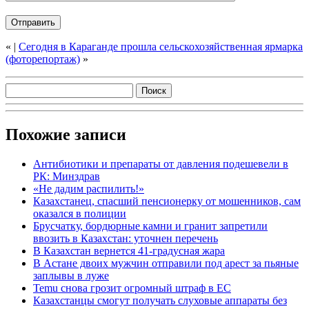
«
|
Сегодня в Караганде прошла сельскохозяйственная ярмарка
(фоторепортаж)
»
Похожие записи
Антибиотики и препараты от давления подешевели в
РК: Минздрав
«Не дадим распилить!»
Казахстанец, спасший пенсионерку от мошенников, сам
оказался в полиции
Брусчатку, бордюрные камни и гранит запретили
ввозить в Казахстан: уточнен перечень
В Казахстан вернется 41-градусная жара
В Астане двоих мужчин отправили под арест за пьяные
заплывы в луже
Temu снова грозит огромный штраф в ЕС
Казахстанцы смогут получать слуховые аппараты без