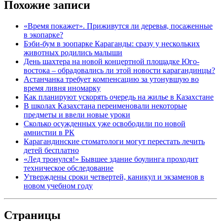
Похожие записи
«Время покажет». Приживутся ли деревья, посаженные
в экопарке?
Бэби-бум в зоопарке Караганды: сразу у нескольких
животных родились малыши
День шахтера на новой концертной площадке Юго-
востока – обрадовались ли этой новости карагандинцы?
Астанчанка требует компенсацию за утонувшую во
время ливня иномарку
Как планируют ускорять очередь на жилье в Казахстане
В школах Казахстана переименовали некоторые
предметы и ввели новые уроки
Сколько осужденных уже освободили по новой
амнистии в РК
Карагандинские стоматологи могут перестать лечить
детей бесплатно
«Лед тронулся!» Бывшее здание боулинга проходит
техническое обследование
Утверждены сроки четвертей, каникул и экзаменов в
новом учебном году
Страницы