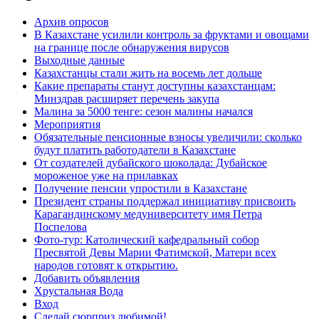
Архив опросов
В Казахстане усилили контроль за фруктами и овощами
на границе после обнаружения вирусов
Выходные данные
Казахстанцы стали жить на восемь лет дольше
Какие препараты станут доступны казахстанцам:
Минздрав расширяет перечень закупа
Малина за 5000 тенге: сезон малины начался
Мероприятия
Обязательные пенсионные взносы увеличили: сколько
будут платить работодатели в Казахстане
От создателей дубайского шоколада: Дубайское
мороженое уже на прилавках
Получение пенсии упростили в Казахстане
Президент страны поддержал инициативу присвоить
Карагандинскому медуниверситету имя Петра
Поспелова
Фото-тур: Католический кафедральный собор
Пресвятой Девы Марии Фатимской, Матери всех
народов готовят к открытию.
Добавить объявления
Хрустальная Вода
Вход
Сделай сюрприз любимой!