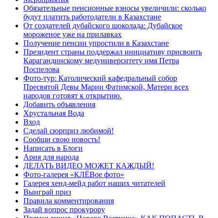
Обязательные пенсионные взносы увеличили: сколько
будут платить работодатели в Казахстане
От создателей дубайского шоколада: Дубайское
мороженое уже на прилавках
Получение пенсии упростили в Казахстане
Президент страны поддержал инициативу присвоить
Карагандинскому медуниверситету имя Петра
Поспелова
Фото-тур: Католический кафедральный собор
Пресвятой Девы Марии Фатимской, Матери всех
народов готовят к открытию.
Добавить объявления
Хрустальная Вода
Вход
Сделай сюрприз любимой!
Сообщи свою новость!
Написать в Блоги
Ария для народа
ДЕЛАТЬ ВИДЕО МОЖЕТ КАЖДЫЙ!
Фото-галерея «КЛЁВое фото»
Галерея хенд-мейд работ наших читателей
Выиграй приз
Правила комментирования
Задай вопрос прокурору