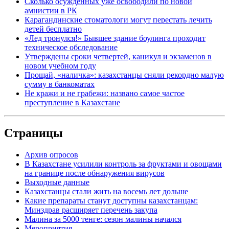
Сколько осужденных уже освободили по новой
амнистии в РК
Карагандинские стоматологи могут перестать лечить
детей бесплатно
«Лед тронулся!» Бывшее здание боулинга проходит
техническое обследование
Утверждены сроки четвертей, каникул и экзаменов в
новом учебном году
Прощай, «наличка»: казахстанцы сняли рекордно малую
сумму в банкоматах
Не кражи и не грабежи: названо самое частое
преступление в Казахстане
Страницы
Архив опросов
В Казахстане усилили контроль за фруктами и овощами
на границе после обнаружения вирусов
Выходные данные
Казахстанцы стали жить на восемь лет дольше
Какие препараты станут доступны казахстанцам:
Минздрав расширяет перечень закупа
Малина за 5000 тенге: сезон малины начался
Мероприятия