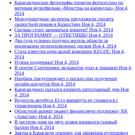
Карагандинские фотографы провели фотосессию по
мотивам мультфильма «Монстры на каникулах»
Ноя 4,
2014
Международные эксперты предложили снизить
скоростной режим в Казахстане
Ноя 4, 2014
Сколько стоит заниматься хоккеем?
Ноя 4, 2014
ЗА ПРОГРАММУ — ОТВЕТИШЬ!
Ноя 4, 2014
Два года условно получил житель области за
реализацию нелицензионных дисков
Ноя 4, 2014
Стала известна цена акций компании KEGOC
Ноя 4,
2014
Нужна поддержка!
Ноя 4, 2014
В центре Сортировки экскаватор упал в траншею
Ноя 4,
2014
Нацбанк предупреждает о рисках при получении
онлайн-кредитов
Ноя 4, 2014
Карагандинец пытался взорвать пятиэтажный дом
Ноя
4, 2014
Водитель автобуса 43-го маршрута не справился с
управлением
Ноя 4, 2014
Областной акимат окажет финансовую поддержку ХК
«Арыстан»
Ноя 4, 2014
В частном доме на двух хозяев взорвался газовый
баллон
Ноя 4, 2014
Завтра в Караганде откроют для движения путепровод