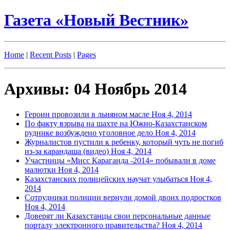
Газета «Новый Вестник»
Home
|
Recent Posts
|
Pages
Архивы: 04 Ноябрь 2014
Героин провозили в льняном масле
Ноя 4, 2014
По факту взрыва на шахте на Южно-Казахстанском
руднике возбуждено уголовное дело
Ноя 4, 2014
Журналистов пустили к ребенку, который чуть не погиб
из-за карандаша (видео)
Ноя 4, 2014
Участницы «Мисс Караганда -2014» побывали в доме
малютки
Ноя 4, 2014
Казахстанских полицейских научат улыбаться
Ноя 4,
2014
Сотрудники полиции вернули домой двоих подростков
Ноя 4, 2014
Доверят ли Казахстанцы свои персональные данные
порталу электронного правительства?
Ноя 4, 2014