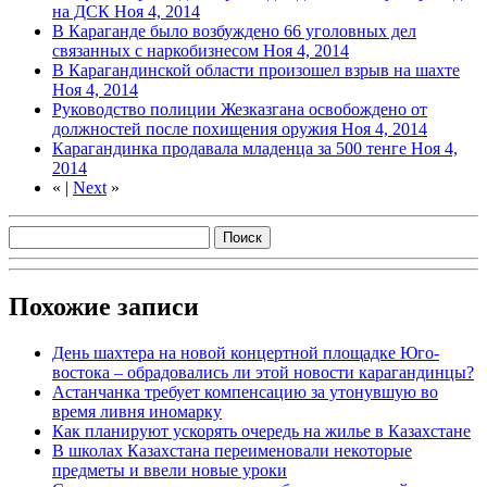
на ДСК
Ноя 4, 2014
В Караганде было возбуждено 66 уголовных дел
связанных с наркобизнесом
Ноя 4, 2014
В Карагандинской области произошел взрыв на шахте
Ноя 4, 2014
Руководство полиции Жезказгана освобождено от
должностей после похищения оружия
Ноя 4, 2014
Карагандинка продавала младенца за 500 тенге
Ноя 4,
2014
«
|
Next
»
Похожие записи
День шахтера на новой концертной площадке Юго-
востока – обрадовались ли этой новости карагандинцы?
Астанчанка требует компенсацию за утонувшую во
время ливня иномарку
Как планируют ускорять очередь на жилье в Казахстане
В школах Казахстана переименовали некоторые
предметы и ввели новые уроки