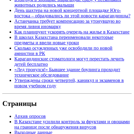
животных родились малыши
День шахтера на новой концертной площадке Юго-
востока – обрадовались ли этой новости карагандинцы?
Астанчанка требует компенсацию за утонувшую во
время ливня иномарку
Как планируют ускорять очередь на жилье в Казахстане
В школах Казахстана переименовали некоторые
предметы и ввели новые уроки
Сколько осужденных уже освободили по новой
амнистии в РК
Карагандинские стоматологи могут перестать лечить
детей бесплатно
«Лед тронулся!» Бывшее здание боулинга проходит
техническое обследование
Утверждены сроки четвертей, каникул и экзаменов в
новом учебном году
Страницы
Архив опросов
В Казахстане усилили контроль за фруктами и овощами
на границе после обнаружения вирусов
Выходные данные