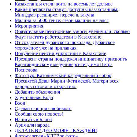
Казахстанцы стали жить на восемь лет дольше
Какие препараты станут доступны казахстанцам:
Минздрав расширяет перечень закупа
Малина за 5000 тенге: сезон малины начался
Мероприятия
Обязательные пенсионные взносы увеличили: сколько
будут платить работодатели в Казахстане
От создателей дубайского шоколада: Дубайское
мороженое уже на прилавках
Получение пенсии упростили в Казахстане
Президент страны поддержал инициативу присвоить
Карагандинскому медуниверситету имя Петра
Поспелова
Фото-тур: Католический кафедральный собор
Пресвятой Девы Марии Фатимской, Матери всех
народов готовят к открытию.
Добавить объявления
Хрустальная Вода
Вход
Сделай сюрприз любимой!
Сообщи свою новость!
Написать в Блоги
Ария для народа
ДЕЛАТЬ ВИДЕО МОЖЕТ КАЖДЫЙ!
Фото-галерея «КЛЁВое фото»