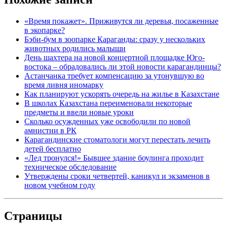
«Время покажет». Приживутся ли деревья, посаженные
в экопарке?
Бэби-бум в зоопарке Караганды: сразу у нескольких
животных родились малыши
День шахтера на новой концертной площадке Юго-
востока – обрадовались ли этой новости карагандинцы?
Астанчанка требует компенсацию за утонувшую во
время ливня иномарку
Как планируют ускорять очередь на жилье в Казахстане
В школах Казахстана переименовали некоторые
предметы и ввели новые уроки
Сколько осужденных уже освободили по новой
амнистии в РК
Карагандинские стоматологи могут перестать лечить
детей бесплатно
«Лед тронулся!» Бывшее здание боулинга проходит
техническое обследование
Утверждены сроки четвертей, каникул и экзаменов в
новом учебном году
Страницы