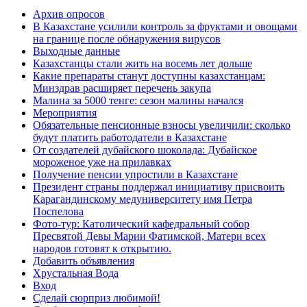
Архив опросов
В Казахстане усилили контроль за фруктами и овощами
на границе после обнаружения вирусов
Выходные данные
Казахстанцы стали жить на восемь лет дольше
Какие препараты станут доступны казахстанцам:
Минздрав расширяет перечень закупа
Малина за 5000 тенге: сезон малины начался
Мероприятия
Обязательные пенсионные взносы увеличили: сколько
будут платить работодатели в Казахстане
От создателей дубайского шоколада: Дубайское
мороженое уже на прилавках
Получение пенсии упростили в Казахстане
Президент страны поддержал инициативу присвоить
Карагандинскому медуниверситету имя Петра
Поспелова
Фото-тур: Католический кафедральный собор
Пресвятой Девы Марии Фатимской, Матери всех
народов готовят к открытию.
Добавить объявления
Хрустальная Вода
Вход
Сделай сюрприз любимой!