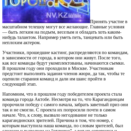
Принять участие в
масштабном телешоу могут все желающие. Главные условия
— быть легким на подъем, веселым и обладать хоть каким-
нибудь талантом. Например уметь петь, танцевать или быть
неплохим актером.
Участники, прошедшие кастинг, распределяются по командам,
в зависимости от города, в котором они живут. После того,
как все команды будут укомплектованы, начинаются съемки.
В прошлом году они проходили в Москве. Участникам
предстоит выполнять задания членов жюри, да так, чтобы те
оценили старания команд и дали им шанс пройти в
следующий этап.
Напомним, что в прошлом году победителем проекта стала
команда города Актобе. Несмотря на то, что Карагандинцам
пророчили победу с самого начала, забрать заветный приз они
так и не смогли. С проекта их попросили почти в самом
начале. Что, к слову, вызвало негодование не только
карагандинских зрителей. Причина в том, что номер, с
которым выступила наша команда, по словам зрителей, был
сложнее и выполнен на “отлично”, а вот их соперники и