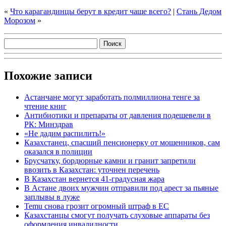
«
Что карагандинцы берут в кредит чаще всего?
|
Стань Дедом
Морозом
»
Похожие записи
Астанчане могут заработать полмиллиона тенге за
чтение книг
Антибиотики и препараты от давления подешевели в
РК: Минздрав
«Не дадим распилить!»
Казахстанец, спасший пенсионерку от мошенников, сам
оказался в полиции
Брусчатку, бордюрные камни и гранит запретили
ввозить в Казахстан: уточнен перечень
В Казахстан вернется 41-градусная жара
В Астане двоих мужчин отправили под арест за пьяные
заплывы в луже
Temu снова грозит огромный штраф в ЕС
Казахстанцы смогут получать слуховые аппараты без
оформления инвалидности