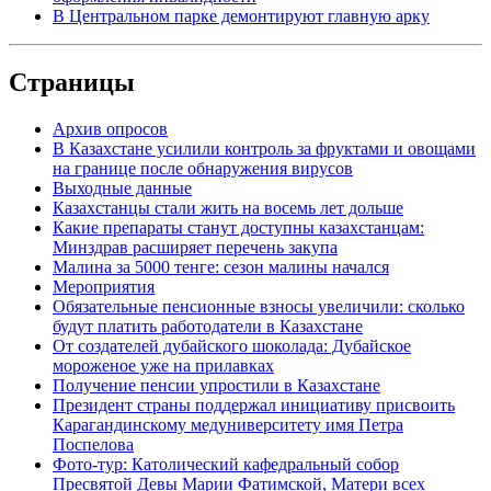
В Центральном парке демонтируют главную арку
Страницы
Архив опросов
В Казахстане усилили контроль за фруктами и овощами
на границе после обнаружения вирусов
Выходные данные
Казахстанцы стали жить на восемь лет дольше
Какие препараты станут доступны казахстанцам:
Минздрав расширяет перечень закупа
Малина за 5000 тенге: сезон малины начался
Мероприятия
Обязательные пенсионные взносы увеличили: сколько
будут платить работодатели в Казахстане
От создателей дубайского шоколада: Дубайское
мороженое уже на прилавках
Получение пенсии упростили в Казахстане
Президент страны поддержал инициативу присвоить
Карагандинскому медуниверситету имя Петра
Поспелова
Фото-тур: Католический кафедральный собор
Пресвятой Девы Марии Фатимской, Матери всех