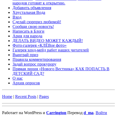
народов готовят к открытию.
Добавить объявления
Хрустальная Вода
Вход
Сделай сюрприз любимой!
Сообщи свою новость!
Написать в Блоги
Ария для народа
ДЕЛАТЬ ВИДЕО МОЖЕТ КАЖДЫЙ!
Фото-галерея «КЛЁВое фото»
Галерея хенд-мейд работ наших читателей
Выиграй приз
Правила комментирования
Задай вопрос прокурору
Прямая линия «Нового Вестника» КАК ПОПАСТЬ В
ДЕТСКИЙ САД?
О нас
Архив опросов
Home
|
Recent Posts
|
Pages
Работает на WordPress и
Carrington
Перевод
d_ma
.
Войти