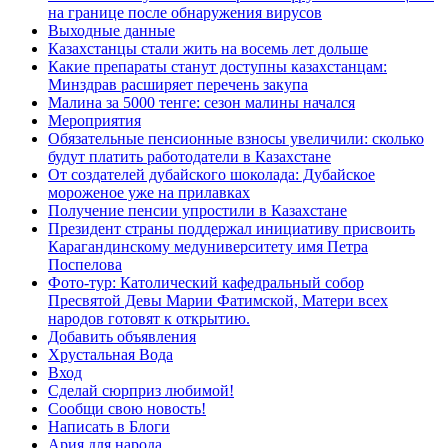
на границе после обнаружения вирусов
Выходные данные
Казахстанцы стали жить на восемь лет дольше
Какие препараты станут доступны казахстанцам:
Минздрав расширяет перечень закупа
Малина за 5000 тенге: сезон малины начался
Мероприятия
Обязательные пенсионные взносы увеличили: сколько
будут платить работодатели в Казахстане
От создателей дубайского шоколада: Дубайское
мороженое уже на прилавках
Получение пенсии упростили в Казахстане
Президент страны поддержал инициативу присвоить
Карагандинскому медуниверситету имя Петра
Поспелова
Фото-тур: Католический кафедральный собор
Пресвятой Девы Марии Фатимской, Матери всех
народов готовят к открытию.
Добавить объявления
Хрустальная Вода
Вход
Сделай сюрприз любимой!
Сообщи свою новость!
Написать в Блоги
Ария для народа