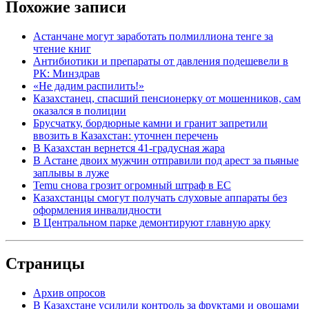
Похожие записи
Астанчане могут заработать полмиллиона тенге за
чтение книг
Антибиотики и препараты от давления подешевели в
РК: Минздрав
«Не дадим распилить!»
Казахстанец, спасший пенсионерку от мошенников, сам
оказался в полиции
Брусчатку, бордюрные камни и гранит запретили
ввозить в Казахстан: уточнен перечень
В Казахстан вернется 41-градусная жара
В Астане двоих мужчин отправили под арест за пьяные
заплывы в луже
Temu снова грозит огромный штраф в ЕС
Казахстанцы смогут получать слуховые аппараты без
оформления инвалидности
В Центральном парке демонтируют главную арку
Страницы
Архив опросов
В Казахстане усилили контроль за фруктами и овощами