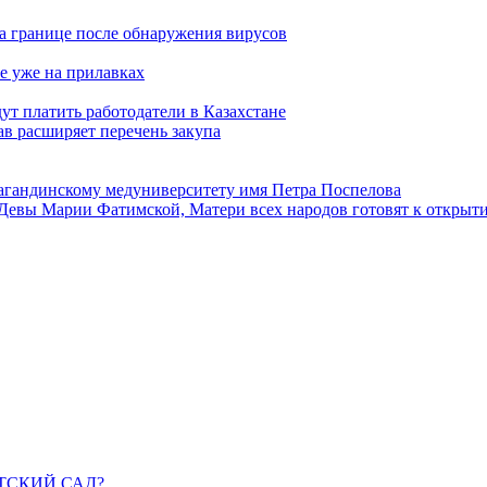
а границе после обнаружения вирусов
е уже на прилавках
ут платить работодатели в Казахстане
в расширяет перечень закупа
агандинскому медуниверситету имя Петра Поспелова
Девы Марии Фатимской, Матери всех народов готовят к открыт
ДЕТСКИЙ САД?