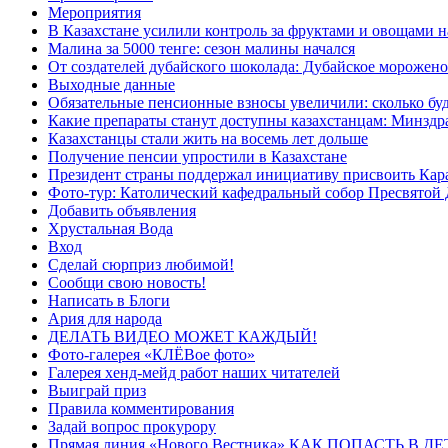
Мероприятия
В Казахстане усилили контроль за фруктами и овощами н
Малина за 5000 тенге: сезон малины начался
От создателей дубайского шоколада: Дубайское морожено
Выходные данные
Обязательные пенсионные взносы увеличили: сколько буд
Какие препараты станут доступны казахстанцам: Минздра
Казахстанцы стали жить на восемь лет дольше
Получение пенсии упростили в Казахстане
Президент страны поддержал инициативу присвоить Кар
Фото-тур: Католический кафедральный собор Пресвятой 
Добавить объявления
Хрустальная Вода
Вход
Сделай сюрприз любимой!
Сообщи свою новость!
Написать в Блоги
Ария для народа
ДЕЛАТЬ ВИДЕО МОЖЕТ КАЖДЫЙ!
Фото-галерея «КЛЁВое фото»
Галерея хенд-мейд работ наших читателей
Выиграй приз
Правила комментирования
Задай вопрос прокурору
Прямая линия «Нового Вестника» КАК ПОПАСТЬ В 