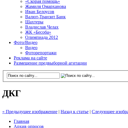
«Скорая помощь»
Жамиля Омарханова
Иван Белоусов
Валют-Транзит Банк
Шахтеры
Владислав Челах
ЖК «Бесоба»
Олимпиада 2012
Фото/Видео
Видео
Фоторепортажи
Реклама на сайте
Размещение предвыборной агитации
ДКГ
« Предыдущее изображение
|
Назад к статье
|
Следующее изобр
Главная
Архив опросов