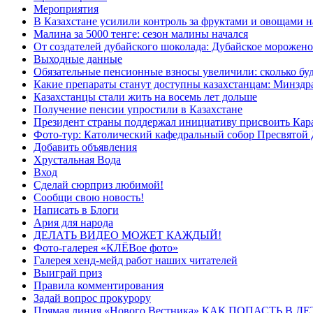
Мероприятия
В Казахстане усилили контроль за фруктами и овощами н
Малина за 5000 тенге: сезон малины начался
От создателей дубайского шоколада: Дубайское морожено
Выходные данные
Обязательные пенсионные взносы увеличили: сколько буд
Какие препараты станут доступны казахстанцам: Минздра
Казахстанцы стали жить на восемь лет дольше
Получение пенсии упростили в Казахстане
Президент страны поддержал инициативу присвоить Кар
Фото-тур: Католический кафедральный собор Пресвятой 
Добавить объявления
Хрустальная Вода
Вход
Сделай сюрприз любимой!
Сообщи свою новость!
Написать в Блоги
Ария для народа
ДЕЛАТЬ ВИДЕО МОЖЕТ КАЖДЫЙ!
Фото-галерея «КЛЁВое фото»
Галерея хенд-мейд работ наших читателей
Выиграй приз
Правила комментирования
Задай вопрос прокурору
Прямая линия «Нового Вестника» КАК ПОПАСТЬ В 