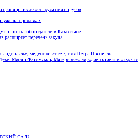
а границе после обнаружения вирусов
е уже на прилавках
ут платить работодатели в Казахстане
в расширяет перечень закупа
агандинскому медуниверситету имя Петра Поспелова
Девы Марии Фатимской, Матери всех народов готовят к открыт
ДЕТСКИЙ САД?