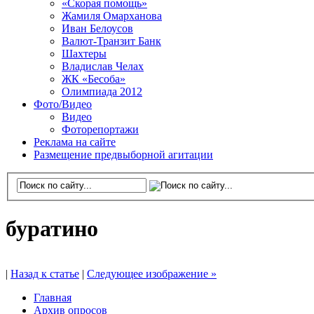
«Скорая помощь»
Жамиля Омарханова
Иван Белоусов
Валют-Транзит Банк
Шахтеры
Владислав Челах
ЖК «Бесоба»
Олимпиада 2012
Фото/Видео
Видео
Фоторепортажи
Реклама на сайте
Размещение предвыборной агитации
буратино
|
Назад к статье
|
Следующее изображение »
Главная
Архив опросов