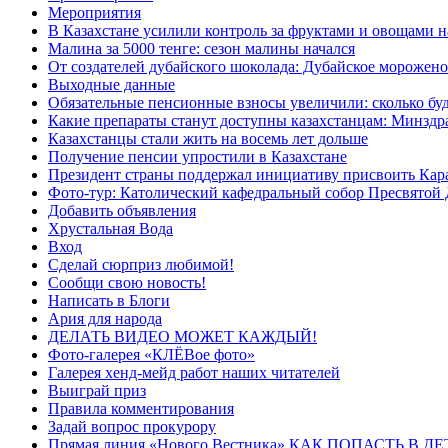
Мероприятия
В Казахстане усилили контроль за фруктами и овощами н
Малина за 5000 тенге: сезон малины начался
От создателей дубайского шоколада: Дубайское морожено
Выходные данные
Обязательные пенсионные взносы увеличили: сколько буд
Какие препараты станут доступны казахстанцам: Минздра
Казахстанцы стали жить на восемь лет дольше
Получение пенсии упростили в Казахстане
Президент страны поддержал инициативу присвоить Кар
Фото-тур: Католический кафедральный собор Пресвятой 
Добавить объявления
Хрустальная Вода
Вход
Сделай сюрприз любимой!
Сообщи свою новость!
Написать в Блоги
Ария для народа
ДЕЛАТЬ ВИДЕО МОЖЕТ КАЖДЫЙ!
Фото-галерея «КЛЁВое фото»
Галерея хенд-мейд работ наших читателей
Выиграй приз
Правила комментирования
Задай вопрос прокурору
Прямая линия «Нового Вестника» КАК ПОПАСТЬ В 