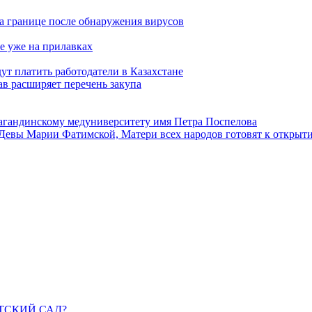
а границе после обнаружения вирусов
е уже на прилавках
ут платить работодатели в Казахстане
в расширяет перечень закупа
агандинскому медуниверситету имя Петра Поспелова
Девы Марии Фатимской, Матери всех народов готовят к открыт
ДЕТСКИЙ САД?