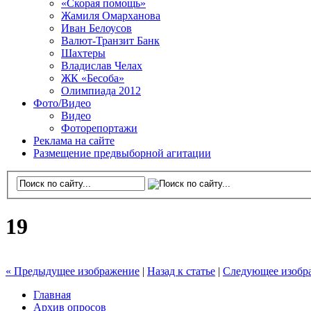
«Скорая помощь»
Жамиля Омарханова
Иван Белоусов
Валют-Транзит Банк
Шахтеры
Владислав Челах
ЖК «Бесоба»
Олимпиада 2012
Фото/Видео
Видео
Фоторепортажи
Реклама на сайте
Размещение предвыборной агитации
19
« Предыдущее изображение
|
Назад к статье
|
Следующее изобр
Главная
Архив опросов