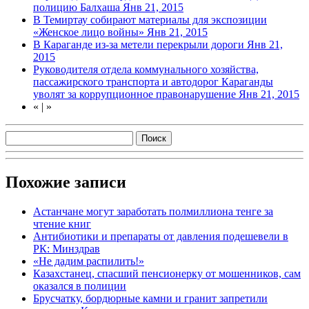
полицию Балхаша
Янв 21, 2015
В Темиртау собирают материалы для экспозиции
«Женское лицо войны»
Янв 21, 2015
В Караганде из-за метели перекрыли дороги
Янв 21,
2015
Руководителя отдела коммунального хозяйства,
пассажирского транспорта и автодорог Караганды
уволят за коррупционное правонарушение
Янв 21, 2015
«
|
»
Похожие записи
Астанчане могут заработать полмиллиона тенге за
чтение книг
Антибиотики и препараты от давления подешевели в
РК: Минздрав
«Не дадим распилить!»
Казахстанец, спасший пенсионерку от мошенников, сам
оказался в полиции
Брусчатку, бордюрные камни и гранит запретили