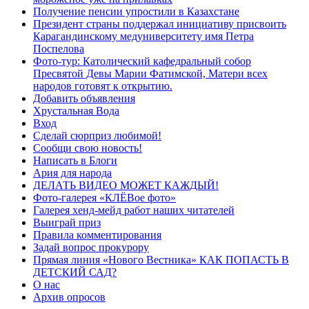
Получение пенсии упростили в Казахстане
Президент страны поддержал инициативу присвоить
Карагандинскому медуниверситету имя Петра
Поспелова
Фото-тур: Католический кафедральный собор
Пресвятой Девы Марии Фатимской, Матери всех
народов готовят к открытию.
Добавить объявления
Хрустальная Вода
Вход
Сделай сюрприз любимой!
Сообщи свою новость!
Написать в Блоги
Ария для народа
ДЕЛАТЬ ВИДЕО МОЖЕТ КАЖДЫЙ!
Фото-галерея «КЛЁВое фото»
Галерея хенд-мейд работ наших читателей
Выиграй приз
Правила комментирования
Задай вопрос прокурору
Прямая линия «Нового Вестника» КАК ПОПАСТЬ В
ДЕТСКИЙ САД?
О нас
Архив опросов