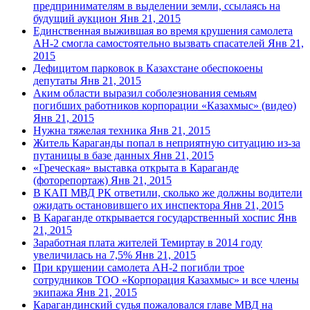
предпринимателям в выделении земли, ссылаясь на
будущий аукцион
Янв 21, 2015
Единственная выжившая во время крушения самолета
АН-2 смогла самостоятельно вызвать спасателей
Янв 21,
2015
Дефицитом парковок в Казахстане обеспокоены
депутаты
Янв 21, 2015
Аким области выразил соболезнования семьям
погибших работников корпорации «Казахмыс» (видео)
Янв 21, 2015
Нужна тяжелая техника
Янв 21, 2015
Житель Караганды попал в неприятную ситуацию из-за
путаницы в базе данных
Янв 21, 2015
«Греческая» выставка открыта в Караганде
(фоторепортаж)
Янв 21, 2015
В КАП МВД РК ответили, сколько же должны водители
ожидать остановившего их инспектора
Янв 21, 2015
В Караганде открывается государственный хоспис
Янв
21, 2015
Заработная плата жителей Темиртау в 2014 году
увеличилась на 7,5%
Янв 21, 2015
При крушении самолета АН-2 погибли трое
сотрудников ТОО «Корпорация Казахмыс» и все члены
экипажа
Янв 21, 2015
Карагандинский судья пожаловался главе МВД на