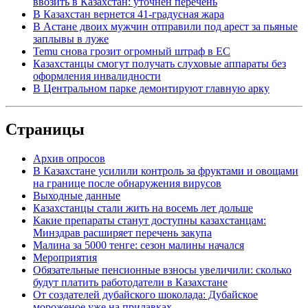
ввозить в Казахстан: уточнен перечень
В Казахстан вернется 41-градусная жара
В Астане двоих мужчин отправили под арест за пьяные
заплывы в луже
Temu снова грозит огромный штраф в ЕС
Казахстанцы смогут получать слуховые аппараты без
оформления инвалидности
В Центральном парке демонтируют главную арку
Страницы
Архив опросов
В Казахстане усилили контроль за фруктами и овощами
на границе после обнаружения вирусов
Выходные данные
Казахстанцы стали жить на восемь лет дольше
Какие препараты станут доступны казахстанцам:
Минздрав расширяет перечень закупа
Малина за 5000 тенге: сезон малины начался
Мероприятия
Обязательные пенсионные взносы увеличили: сколько
будут платить работодатели в Казахстане
От создателей дубайского шоколада: Дубайское
мороженое уже на прилавках