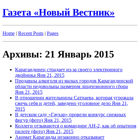
Газета «Новый Вестник»
Home
|
Recent Posts
|
Pages
Архивы: 21 Январь 2015
Карагандинец страдает из-за своего электронного
двойника
Янв 21, 2015
Продавцы алкоголя из малых городов Карагандинской
области недовольны размером лицензионного сбора
Янв 21, 2015
В отношении жительницы Сатпаева, которая угрожала
сжечь себя и детей, заведено уголовное дело
Янв 21,
2015
В детском саду «Гаухар» провели конкурс снежных
фигур (фото)
Янв 21, 2015
Коллеги отзываются о командире АН-2, как об опытном
пилоте (фото)
Янв 21, 2015
Акимат Караганды незаконно отказывает