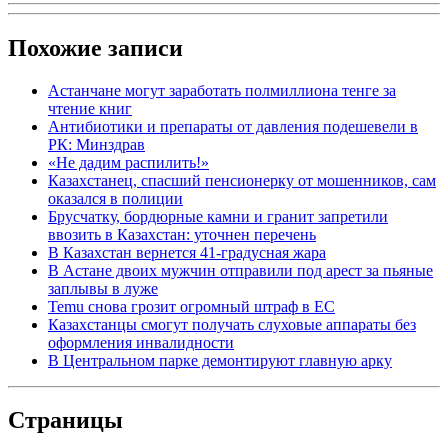
Похожие записи
Астанчане могут заработать полмиллиона тенге за
чтение книг
Антибиотики и препараты от давления подешевели в
РК: Минздрав
«Не дадим распилить!»
Казахстанец, спасший пенсионерку от мошенников, сам
оказался в полиции
Брусчатку, бордюрные камни и гранит запретили
ввозить в Казахстан: уточнен перечень
В Казахстан вернется 41-градусная жара
В Астане двоих мужчин отправили под арест за пьяные
заплывы в луже
Temu снова грозит огромный штраф в ЕС
Казахстанцы смогут получать слуховые аппараты без
оформления инвалидности
В Центральном парке демонтируют главную арку
Страницы