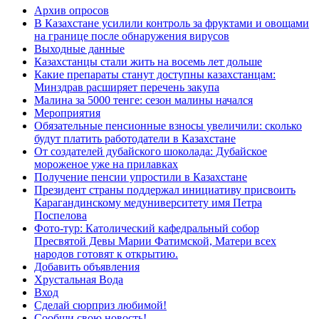
Архив опросов
В Казахстане усилили контроль за фруктами и овощами
на границе после обнаружения вирусов
Выходные данные
Казахстанцы стали жить на восемь лет дольше
Какие препараты станут доступны казахстанцам:
Минздрав расширяет перечень закупа
Малина за 5000 тенге: сезон малины начался
Мероприятия
Обязательные пенсионные взносы увеличили: сколько
будут платить работодатели в Казахстане
От создателей дубайского шоколада: Дубайское
мороженое уже на прилавках
Получение пенсии упростили в Казахстане
Президент страны поддержал инициативу присвоить
Карагандинскому медуниверситету имя Петра
Поспелова
Фото-тур: Католический кафедральный собор
Пресвятой Девы Марии Фатимской, Матери всех
народов готовят к открытию.
Добавить объявления
Хрустальная Вода
Вход
Сделай сюрприз любимой!
Сообщи свою новость!