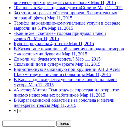
внеочередных президентских выборах
Мар 11, 2015
10 апреля в Караганде выступит «Сплин»
Мар 11, 2015
За сутки на трассах области провели 9 спасательных
операций (фото)
Мар 11, 2015
Тарифы на жилищно-коммунальные услуги в феврале
выросли на 5,4%
Мар 11, 2015
«Какие же «светлые» головы придумали такой
сервис?!»
Мар 11, 2015
Курс евро упал на 4,5 тенге
Мар 11, 2015
В Казахстане появились объявления о продаже номеров
с «красивыми» буквами
Мар 11, 2015
До коли мы будем это терпеть?
Мар 11, 2015
Скользкий пол в супермаркете
Мар 11, 2015
Единственную выжившую при крушении АН-2 Асем
Шаяхметову выписали из больницы
Мар 11, 2015
В Караганде ожидается увеличение тарифа на вывоз
мусора
Мар 11, 2015
«АрселорМиттал Темиртау» распространил открытое
письмо недовольных работников
Мар 11, 2015
В Карагандинской области из-за гололеда и метели
перекрыты трассы
Мар 11, 2015
«
|
»