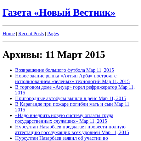
Газета «Новый Вестник»
Home
|
Recent Posts
|
Pages
Архивы: 11 Март 2015
Возвращение большого футбола
Мар 11, 2015
Новое здание рынка «Алтын Арба» построят с
использованием «зеленых» технологий
Мар 11, 2015
В торговом доме «Ануар» горел рефрижератор
Мар 11,
2015
Пригородные автобусы вышли в рейс
Мар 11, 2015
В Караганде при пожаре погибли мать и сын
Мар 11,
2015
«Надо внедрить новую систему оплаты труда
государственных служащих»
Мар 11, 2015
Нурсултан Назарбаев предлагает провести полную
аттестацию госслужащих всех уровней
Мар 11, 2015
Нурсултан Назарбаев заявил об участии во