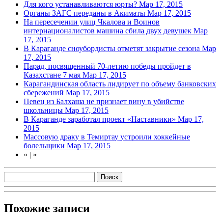
Для кого устанавливаются юрты?
Мар 17, 2015
Органы ЗАГС переданы в Акиматы
Мар 17, 2015
На пересечении улиц Чкалова и Воинов
интернационалистов машина сбила двух девушек
Мар
17, 2015
В Караганде сноубордисты отметят закрытие сезона
Мар
17, 2015
Парад, посвященный 70-летию победы пройдет в
Казахстане 7 мая
Мар 17, 2015
Карагандинская область лидирует по объему банковских
сбережений
Мар 17, 2015
Певец из Балхаша не признает вину в убийстве
школьницы
Мар 17, 2015
В Караганде заработал проект «Наставники»
Мар 17,
2015
Массовую драку в Темиртау устроили хоккейные
болельщики
Мар 17, 2015
«
|
»
Похожие записи