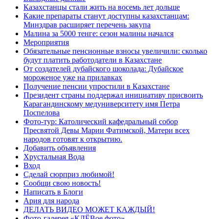
Казахстанцы стали жить на восемь лет дольше
Какие препараты станут доступны казахстанцам:
Минздрав расширяет перечень закупа
Малина за 5000 тенге: сезон малины начался
Мероприятия
Обязательные пенсионные взносы увеличили: сколько
будут платить работодатели в Казахстане
От создателей дубайского шоколада: Дубайское
мороженое уже на прилавках
Получение пенсии упростили в Казахстане
Президент страны поддержал инициативу присвоить
Карагандинскому медуниверситету имя Петра
Поспелова
Фото-тур: Католический кафедральный собор
Пресвятой Девы Марии Фатимской, Матери всех
народов готовят к открытию.
Добавить объявления
Хрустальная Вода
Вход
Сделай сюрприз любимой!
Сообщи свою новость!
Написать в Блоги
Ария для народа
ДЕЛАТЬ ВИДЕО МОЖЕТ КАЖДЫЙ!
Фото-галерея «КЛЁВое фото»