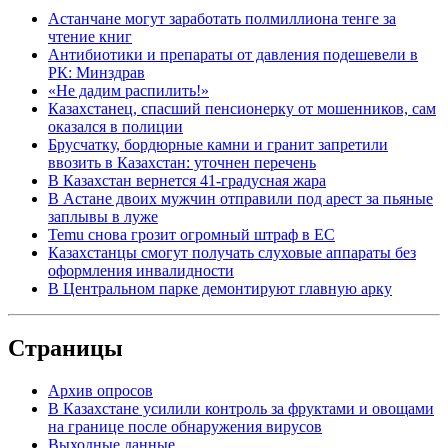
Астанчане могут заработать полмиллиона тенге за
чтение книг
Антибиотики и препараты от давления подешевели в
РК: Минздрав
«Не дадим распилить!»
Казахстанец, спасший пенсионерку от мошенников, сам
оказался в полиции
Брусчатку, бордюрные камни и гранит запретили
ввозить в Казахстан: уточнен перечень
В Казахстан вернется 41-градусная жара
В Астане двоих мужчин отправили под арест за пьяные
заплывы в луже
Temu снова грозит огромный штраф в ЕС
Казахстанцы смогут получать слуховые аппараты без
оформления инвалидности
В Центральном парке демонтируют главную арку
Страницы
Архив опросов
В Казахстане усилили контроль за фруктами и овощами
на границе после обнаружения вирусов
Выходные данные