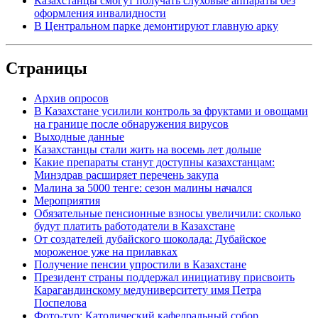
Казахстанцы смогут получать слуховые аппараты без
оформления инвалидности
В Центральном парке демонтируют главную арку
Страницы
Архив опросов
В Казахстане усилили контроль за фруктами и овощами
на границе после обнаружения вирусов
Выходные данные
Казахстанцы стали жить на восемь лет дольше
Какие препараты станут доступны казахстанцам:
Минздрав расширяет перечень закупа
Малина за 5000 тенге: сезон малины начался
Мероприятия
Обязательные пенсионные взносы увеличили: сколько
будут платить работодатели в Казахстане
От создателей дубайского шоколада: Дубайское
мороженое уже на прилавках
Получение пенсии упростили в Казахстане
Президент страны поддержал инициативу присвоить
Карагандинскому медуниверситету имя Петра
Поспелова
Фото-тур: Католический кафедральный собор