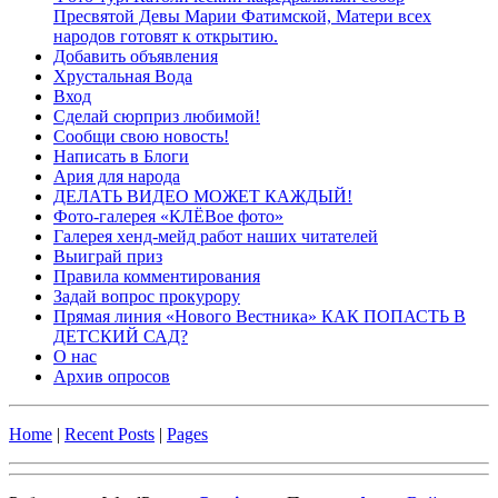
Пресвятой Девы Марии Фатимской, Матери всех
народов готовят к открытию.
Добавить объявления
Хрустальная Вода
Вход
Сделай сюрприз любимой!
Сообщи свою новость!
Написать в Блоги
Ария для народа
ДЕЛАТЬ ВИДЕО МОЖЕТ КАЖДЫЙ!
Фото-галерея «КЛЁВое фото»
Галерея хенд-мейд работ наших читателей
Выиграй приз
Правила комментирования
Задай вопрос прокурору
Прямая линия «Нового Вестника» КАК ПОПАСТЬ В
ДЕТСКИЙ САД?
О нас
Архив опросов
Home
|
Recent Posts
|
Pages