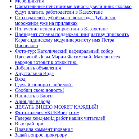
Мероприятия
Обязательные пенсионные взносы увеличили: сколько
будут платить работодатели в Казахстане
От создателей дубайского шоколада: Дубайское
мороженое уже на прилавках
Получение пенсии упростили в Казахстане
Президент страны поддержал инициативу присвоить
Карагандинскому медуниверситету имя Петра
Поспелова
Фото-тур: Католический кафедральный собор
Пресвятой Девы Марии Фатимской, Матери всех
народов готовят к открытию.
Добавить объявления
Хрустальная Вода
Вход
Сделай сюрприз любимой!
Сообщи свою новость!
Написать в Блоги
Ария для народа
ДЕЛАТЬ ВИДЕО МОЖЕТ КАЖДЫЙ!
Фото-галерея «КЛЁВое фото»
Галерея хенд-мейд работ наших читателей
Выиграй приз
Правила комментирования
Задай вопрос прокурору