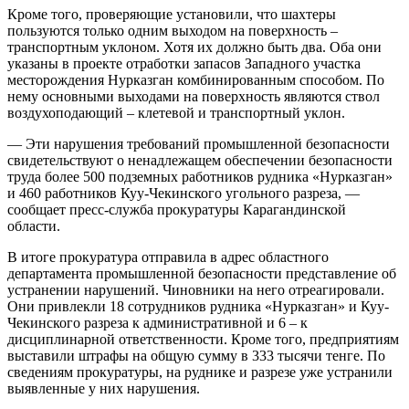
Кроме того, проверяющие установили, что шахтеры
пользуются только одним выходом на поверхность –
транспортным уклоном. Хотя их должно быть два. Оба они
указаны в проекте отработки запасов Западного участка
месторождения Нурказган комбинированным способом. По
нему основными выходами на поверхность являются ствол
воздухоподающий – клетевой и транспортный уклон.
— Эти нарушения требований промышленной безопасности
свидетельствуют о ненадлежащем обеспечении безопасности
труда более 500 подземных работников рудника «Нурказган»
и 460 работников Куу-Чекинского угольного разреза, —
сообщает пресс-служба прокуратуры Карагандинской
области.
В итоге прокуратура отправила в адрес областного
департамента промышленной безопасности представление об
устранении нарушений. Чиновники на него отреагировали.
Они привлекли 18 сотрудников рудника «Нурказган» и Куу-
Чекинского разреза к административной и 6 – к
дисциплинарной ответственности. Кроме того, предприятиям
выставили штрафы на общую сумму в 333 тысячи тенге. По
сведениям прокуратуры, на руднике и разрезе уже устранили
выявленные у них нарушения.