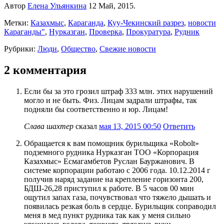
Автор
Елена Ульянкина
12 Май, 2015.
Метки:
Казахмыс
,
Караганда
,
Куу-Чекинский разрез
,
новости
Караганды"
,
Нурказган
,
Проверка
,
Прокуратура
,
Рудник
Рубрики:
Люди
,
Общество
,
Свежие новости
2 комментария
Если бы за это грозил штраф 333 млн. этих нарушений
могло и не быть. Физ. Лицам задрали штрафы, так
подняли бы соответственно и юр. Лицам!
Слава шахтер
сказал
мая 13, 2015 00:50
Ответить
Обращается к вам помощник бурильщика «Robolt»
подземного рудника Нурказган ТОО «Корпорация
Казахмыс» Есмагамбетов Руслан Бауржанович. В
системе корпорации работаю с 2006 года. 10.12.2014 г
получив наряд задание на крепление горизонта 200,
БДШ-26,28 приступил к работе. В 5 часов 00 мин
ощутил запах газа, почувствовал что тяжело дышать и
появилась резкая боль в сердце. Бурильщик соправодил
меня в мед пункт рудника так как у меня сильно