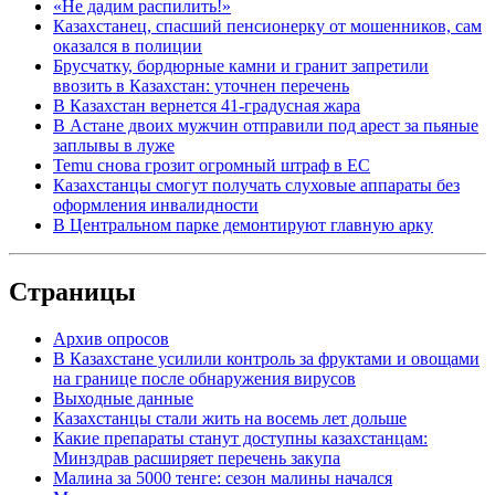
«Не дадим распилить!»
Казахстанец, спасший пенсионерку от мошенников, сам
оказался в полиции
Брусчатку, бордюрные камни и гранит запретили
ввозить в Казахстан: уточнен перечень
В Казахстан вернется 41-градусная жара
В Астане двоих мужчин отправили под арест за пьяные
заплывы в луже
Temu снова грозит огромный штраф в ЕС
Казахстанцы смогут получать слуховые аппараты без
оформления инвалидности
В Центральном парке демонтируют главную арку
Страницы
Архив опросов
В Казахстане усилили контроль за фруктами и овощами
на границе после обнаружения вирусов
Выходные данные
Казахстанцы стали жить на восемь лет дольше
Какие препараты станут доступны казахстанцам:
Минздрав расширяет перечень закупа
Малина за 5000 тенге: сезон малины начался