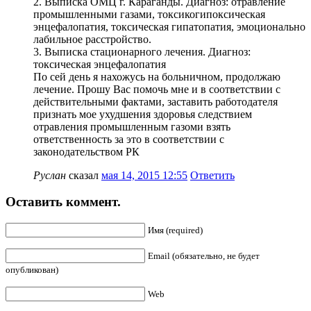
2. Выписка ОМЦ г. Караганды. Диагноз: отравление
промышленными газами, токсикогипоксическая
энцефалопатия, токсическая гипатопатия, эмоционально
лабильное расстройство.
3. Выписка стационарного лечения. Диагноз:
токсическая энцефалопатия
По сей день я нахожусь на больничном, продолжаю
лечение. Прошу Вас помочь мне и в соответствии с
действительными фактами, заставить работодателя
признать мое ухудшения здоровья следствием
отравления промышленным газоми взять
ответственность за это в соответствии с
законодательством РК
Руслан
сказал
мая 14, 2015 12:55
Ответить
Оставить коммент.
Имя (required)
Email (обязательно, не будет
опубликован)
Web