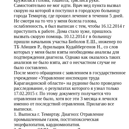
кружилась голова, тошнота, тряслись руки.
Самостоятельно не мог идти. Врач мед пункта вызвал
скорую на которой я поступил в городскую больницу
города Темиртау, где прошел лечение в течении 5 дней.
Не смотря на то что у меня болела голова,
ослабленность, я был выписан с тем, чтобы 16.12.2014 г
приступить к работе. Дома стало хуже, пришлось
вызвать скорую помощь. 10.12.2014 г в больницу
пришли начальник участка Биболов Е.Ш., инженер по
ТБ Абишев Р., бурильщик Кудайбергенов Н., со слов
которых у меня были взяты необходимы анализы для
подтверждения диагноза. Однако как оказалось таких
анализов не было взята, акт о несчастном случае не
было составлено.
После моего обращения с заявлением в государственное
учреждение «Управление инспекции труда
Карагандинской области» на руднике было проведено
расследование, о результатах которого я узнал только
17.02.2015 г. По этому документу получается что
отравления не было, хотя все эти 3 месяца я лечился
именно от последствий отравления. Прилагаю все
выписки.
1. Выписка г. Темиртау. Диагноз: Отравление
промышленным газом, постгипоксическая
энцефалопатия, кардиомиопатия.