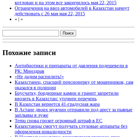
котлован и на этом все закончилось
мая 22, 2015
Ограничения на ввоз автомобилей в Казахстан начнут
действовать с 26 мая
мая 22, 2015
«
|
»
Похожие записи
Антибиотики и препараты от давления подешевели в
РК: Минздрав
«Не дадим распилить!»
Казахстанец, спасший пенсионерку от мошенников, сам
оказался в полиции
Брусчатку, бордюрные камни и гранит запретили
ввозить в Казахстан: уточнен перечень
В Казахстан вернется 41-градусная жара
В Астане двоих мужчин отправили под арест за пьяные
заплывы в луже
Temu снова грозит огромный штраф в ЕС
Казахстанцы смогут получать слуховые аппараты без
оформления инвалидности