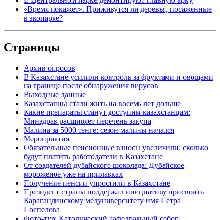
В Центральном парке демонтируют главную арку
«Время покажет». Приживутся ли деревья, посаженные
в экопарке?
Страницы
Архив опросов
В Казахстане усилили контроль за фруктами и овощами
на границе после обнаружения вирусов
Выходные данные
Казахстанцы стали жить на восемь лет дольше
Какие препараты станут доступны казахстанцам:
Минздрав расширяет перечень закупа
Малина за 5000 тенге: сезон малины начался
Мероприятия
Обязательные пенсионные взносы увеличили: сколько
будут платить работодатели в Казахстане
От создателей дубайского шоколада: Дубайское
мороженое уже на прилавках
Получение пенсии упростили в Казахстане
Президент страны поддержал инициативу присвоить
Карагандинскому медуниверситету имя Петра
Поспелова
Фото-тур: Католический кафедральный собор