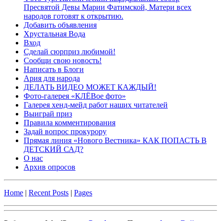
Пресвятой Девы Марии Фатимской, Матери всех
народов готовят к открытию.
Добавить объявления
Хрустальная Вода
Вход
Сделай сюрприз любимой!
Сообщи свою новость!
Написать в Блоги
Ария для народа
ДЕЛАТЬ ВИДЕО МОЖЕТ КАЖДЫЙ!
Фото-галерея «КЛЁВое фото»
Галерея хенд-мейд работ наших читателей
Выиграй приз
Правила комментирования
Задай вопрос прокурору
Прямая линия «Нового Вестника» КАК ПОПАСТЬ В
ДЕТСКИЙ САД?
О нас
Архив опросов
Home
|
Recent Posts
|
Pages