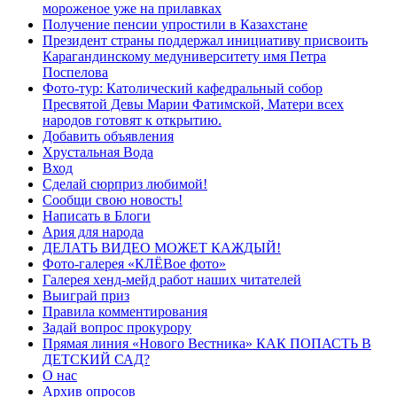
мороженое уже на прилавках
Получение пенсии упростили в Казахстане
Президент страны поддержал инициативу присвоить
Карагандинскому медуниверситету имя Петра
Поспелова
Фото-тур: Католический кафедральный собор
Пресвятой Девы Марии Фатимской, Матери всех
народов готовят к открытию.
Добавить объявления
Хрустальная Вода
Вход
Сделай сюрприз любимой!
Сообщи свою новость!
Написать в Блоги
Ария для народа
ДЕЛАТЬ ВИДЕО МОЖЕТ КАЖДЫЙ!
Фото-галерея «КЛЁВое фото»
Галерея хенд-мейд работ наших читателей
Выиграй приз
Правила комментирования
Задай вопрос прокурору
Прямая линия «Нового Вестника» КАК ПОПАСТЬ В
ДЕТСКИЙ САД?
О нас
Архив опросов