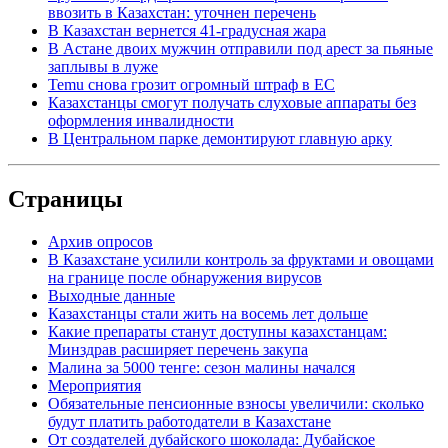
ввозить в Казахстан: уточнен перечень
В Казахстан вернется 41-градусная жара
В Астане двоих мужчин отправили под арест за пьяные
заплывы в луже
Temu снова грозит огромный штраф в ЕС
Казахстанцы смогут получать слуховые аппараты без
оформления инвалидности
В Центральном парке демонтируют главную арку
Страницы
Архив опросов
В Казахстане усилили контроль за фруктами и овощами
на границе после обнаружения вирусов
Выходные данные
Казахстанцы стали жить на восемь лет дольше
Какие препараты станут доступны казахстанцам:
Минздрав расширяет перечень закупа
Малина за 5000 тенге: сезон малины начался
Мероприятия
Обязательные пенсионные взносы увеличили: сколько
будут платить работодатели в Казахстане
От создателей дубайского шоколада: Дубайское