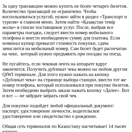
За одну транзакцию можно купить не более четырех билетов.
Количество транзакций не ограничено. Чтобы
воспользоваться услугой, нужно зайти в раздел «Транспорт и
туризм» в главном меню. Затем найти «Қазақстан темір
жолы» в списке поставщиков услуг. После, выбрав все
параметры поездки, следует ввести номер мобильного
телефона и внести необходимую сумму для платежа. Если
номинал купюр превысит стоимость покупки, сдача
зачислится на мобильный номер. Сам билет будет распечатан
на чеке, который нужно предъявить при посадке на поезд.
Не пугайтесь, если чековая лента на аппарате вдруг
закончится. Получить дубликат чека можно на любом другом
QIWI терминале. Для этого нужно нажать на кнопку
«Дубликат чека» на странице выбора станции, ввести тот же
номер телефона, который использовался при покупке билетов.
Затем необходимо выбрать закази нажать кнопку «Далее». Вот
и все — не забудьте забрать свой чек.
Для покупки подойдет любой официальный документ:
паспорт, удостоверение личности, водительское
удостоверение или свидетельство о рождении.
Общая сеть терминалов по Казахстану насчитывает 14 тысяч
единиц.