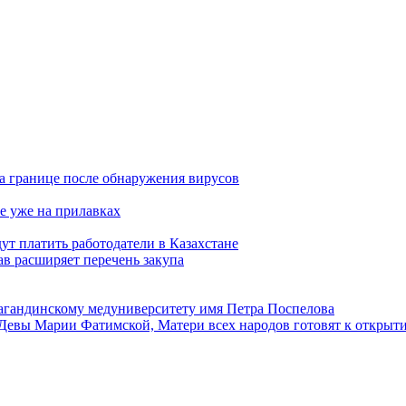
а границе после обнаружения вирусов
е уже на прилавках
ут платить работодатели в Казахстане
в расширяет перечень закупа
агандинскому медуниверситету имя Петра Поспелова
Девы Марии Фатимской, Матери всех народов готовят к открыт