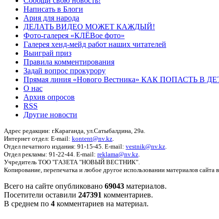
Сообщи свою новость!
Написать в Блоги
Ария для народа
ДЕЛАТЬ ВИДЕО МОЖЕТ КАЖДЫЙ!
Фото-галерея «КЛЁВое фото»
Галерея хенд-мейд работ наших читателей
Выиграй приз
Правила комментирования
Задай вопрос прокурору
Прямая линия «Нового Вестника» КАК ПОПАСТЬ В 
О нас
Архив опросов
RSS
Другие новости
Адрес редакции: г.Караганда, ул.Сатыбалдина, 29а.
Интернет отдел: E-mail:
kontent@nv.kz
.
Отдел печатного издания: 91-15-45. E-mail:
vestnik@nv.kz
.
Отдел рекламы: 91-22-44. E-mail:
reklama@nv.kz
.
Учредитель ТОО "ГАЗЕТА "НОВЫЙ ВЕСТНИК".
Копирование, перепечатка и любое другое использовании материалов сайта 
Всего на сайте опубликовано
69043
материалов.
Посетители оставили
247391
комментариев.
В среднем по
4
комментариев на материал.