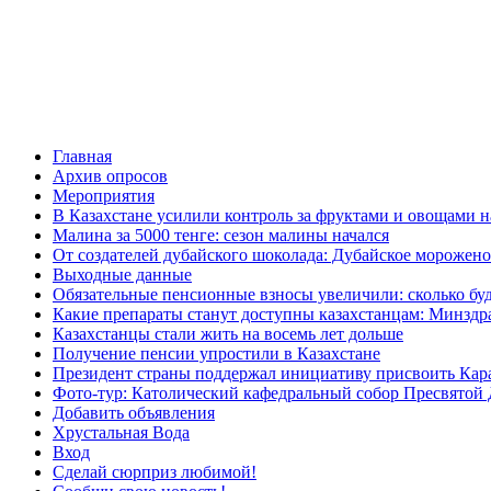
Главная
Архив опросов
Мероприятия
В Казахстане усилили контроль за фруктами и овощами н
Малина за 5000 тенге: сезон малины начался
От создателей дубайского шоколада: Дубайское морожено
Выходные данные
Обязательные пенсионные взносы увеличили: сколько буд
Какие препараты станут доступны казахстанцам: Минздра
Казахстанцы стали жить на восемь лет дольше
Получение пенсии упростили в Казахстане
Президент страны поддержал инициативу присвоить Кар
Фото-тур: Католический кафедральный собор Пресвятой 
Добавить объявления
Хрустальная Вода
Вход
Сделай сюрприз любимой!