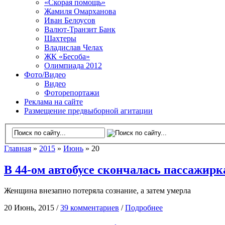
«Скорая помощь»
Жамиля Омарханова
Иван Белоусов
Валют-Транзит Банк
Шахтеры
Владислав Челах
ЖК «Бесоба»
Олимпиада 2012
Фото/Видео
Видео
Фоторепортажи
Реклама на сайте
Размещение предвыборной агитации
Главная
»
2015
»
Июнь
» 20
В 44-ом автобусе скончалась пассажирк
Женщина внезапно потеряла сознание, а затем умерла
20 Июнь, 2015 /
39 комментариев
/
Подробнее