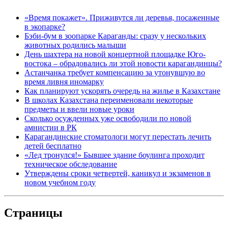
«Время покажет». Приживутся ли деревья, посаженные
в экопарке?
Бэби-бум в зоопарке Караганды: сразу у нескольких
животных родились малыши
День шахтера на новой концертной площадке Юго-
востока – обрадовались ли этой новости карагандинцы?
Астанчанка требует компенсацию за утонувшую во
время ливня иномарку
Как планируют ускорять очередь на жилье в Казахстане
В школах Казахстана переименовали некоторые
предметы и ввели новые уроки
Сколько осужденных уже освободили по новой
амнистии в РК
Карагандинские стоматологи могут перестать лечить
детей бесплатно
«Лед тронулся!» Бывшее здание боулинга проходит
техническое обследование
Утверждены сроки четвертей, каникул и экзаменов в
новом учебном году
Страницы