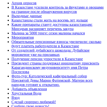
Архив опросов
В Казахстане усилили контроль за фруктами и овощами
на границе после обнаружения вирусов
Выходные данные
Казахстанцы стали жить на восемь лет дольше
Какие препараты станут доступны казахстанцам:
Минздрав расширяет перечень закупа
Малина за 5000 тенге: сезон малины начался
Мероприятия
Обязательные пенсионные взносы увеличили: сколько
будут платить работодатели в Казахстане
От создателей дубайского шоколада: Дубайское
мороженое уже на прилавках
Получение пенсии упростили в Казахстане
Президент страны поддержал инициативу присвоить
Карагандинскому медуниверситету имя Петра
Поспелова
Фото-тур: Католический кафедральный собор
Пресвятой Девы Марии Фатимской, Матери всех
народов готовят к открытию.
Добавить объявления
Хрустальная Вода
Вход
Сделай сюрприз любимой!
Сообщи свою новость!