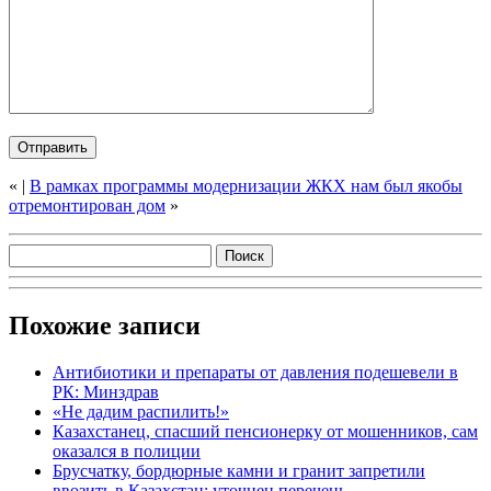
«
|
В рамках программы модернизации ЖКХ нам был якобы
отремонтирован дом
»
Похожие записи
Антибиотики и препараты от давления подешевели в
РК: Минздрав
«Не дадим распилить!»
Казахстанец, спасший пенсионерку от мошенников, сам
оказался в полиции
Брусчатку, бордюрные камни и гранит запретили
ввозить в Казахстан: уточнен перечень