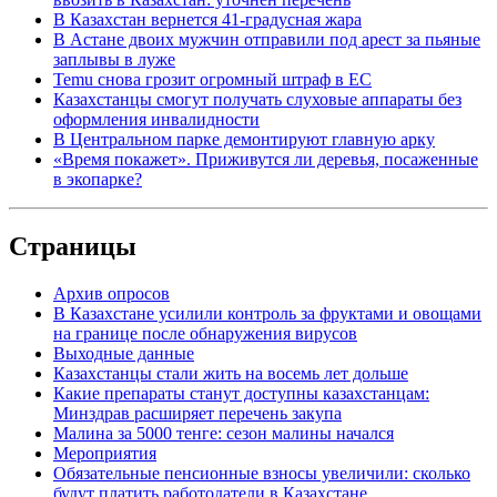
В Казахстан вернется 41-градусная жара
В Астане двоих мужчин отправили под арест за пьяные
заплывы в луже
Temu снова грозит огромный штраф в ЕС
Казахстанцы смогут получать слуховые аппараты без
оформления инвалидности
В Центральном парке демонтируют главную арку
«Время покажет». Приживутся ли деревья, посаженные
в экопарке?
Страницы
Архив опросов
В Казахстане усилили контроль за фруктами и овощами
на границе после обнаружения вирусов
Выходные данные
Казахстанцы стали жить на восемь лет дольше
Какие препараты станут доступны казахстанцам:
Минздрав расширяет перечень закупа
Малина за 5000 тенге: сезон малины начался
Мероприятия
Обязательные пенсионные взносы увеличили: сколько
будут платить работодатели в Казахстане