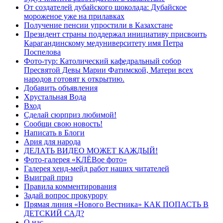
От создателей дубайского шоколада: Дубайское
мороженое уже на прилавках
Получение пенсии упростили в Казахстане
Президент страны поддержал инициативу присвоить
Карагандинскому медуниверситету имя Петра
Поспелова
Фото-тур: Католический кафедральный собор
Пресвятой Девы Марии Фатимской, Матери всех
народов готовят к открытию.
Добавить объявления
Хрустальная Вода
Вход
Сделай сюрприз любимой!
Сообщи свою новость!
Написать в Блоги
Ария для народа
ДЕЛАТЬ ВИДЕО МОЖЕТ КАЖДЫЙ!
Фото-галерея «КЛЁВое фото»
Галерея хенд-мейд работ наших читателей
Выиграй приз
Правила комментирования
Задай вопрос прокурору
Прямая линия «Нового Вестника» КАК ПОПАСТЬ В
ДЕТСКИЙ САД?
О нас