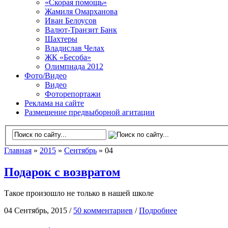
«Скорая помощь»
Жамиля Омарханова
Иван Белоусов
Валют-Транзит Банк
Шахтеры
Владислав Челах
ЖК «Бесоба»
Олимпиада 2012
Фото/Видео
Видео
Фоторепортажи
Реклама на сайте
Размещение предвыборной агитации
Главная
»
2015
»
Сентябрь
» 04
Подарок с возвратом
Такое произошло не только в нашей школе
04 Сентябрь, 2015 /
50 комментариев
/
Подробнее