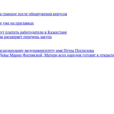
а границе после обнаружения вирусов
е уже на прилавках
ут платить работодатели в Казахстане
в расширяет перечень закупа
агандинскому медуниверситету имя Петра Поспелова
Девы Марии Фатимской, Матери всех народов готовят к открыт