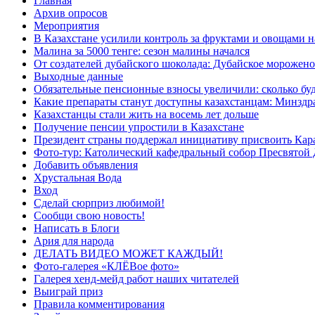
Главная
Архив опросов
Мероприятия
В Казахстане усилили контроль за фруктами и овощами н
Малина за 5000 тенге: сезон малины начался
От создателей дубайского шоколада: Дубайское морожено
Выходные данные
Обязательные пенсионные взносы увеличили: сколько буд
Какие препараты станут доступны казахстанцам: Минздра
Казахстанцы стали жить на восемь лет дольше
Получение пенсии упростили в Казахстане
Президент страны поддержал инициативу присвоить Кар
Фото-тур: Католический кафедральный собор Пресвятой 
Добавить объявления
Хрустальная Вода
Вход
Сделай сюрприз любимой!
Сообщи свою новость!
Написать в Блоги
Ария для народа
ДЕЛАТЬ ВИДЕО МОЖЕТ КАЖДЫЙ!
Фото-галерея «КЛЁВое фото»
Галерея хенд-мейд работ наших читателей
Выиграй приз
Правила комментирования