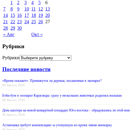
1
2
3
4
5
6
7
8
9
10
11
12
13
14
15
16
17
18
19
20
21
22
23
24
25
26
27
28
29
30
« Авг
Окт »
Рубрики
Рубрики
Последние новости
«Время покажет». Приживутся ли деревья, посаженные в экопарке?
06 Август, 2026
Бэби-бум в зоопарке Караганды: сразу у нескольких животных родились малыши
06 Август, 2026
День шахтера на новой концертной площадке Юго-востока – обрадовались ли этой нов
06 Август, 2026
Астанчанка требует компенсацию за утонувшую во время ливня иномарку
06 Август, 2026