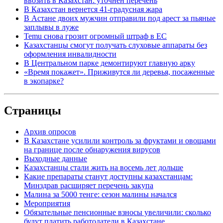
ввозить в Казахстан: уточнен перечень
В Казахстан вернется 41-градусная жара
В Астане двоих мужчин отправили под арест за пьяные
заплывы в луже
Temu снова грозит огромный штраф в ЕС
Казахстанцы смогут получать слуховые аппараты без
оформления инвалидности
В Центральном парке демонтируют главную арку
«Время покажет». Приживутся ли деревья, посаженные
в экопарке?
Страницы
Архив опросов
В Казахстане усилили контроль за фруктами и овощами
на границе после обнаружения вирусов
Выходные данные
Казахстанцы стали жить на восемь лет дольше
Какие препараты станут доступны казахстанцам:
Минздрав расширяет перечень закупа
Малина за 5000 тенге: сезон малины начался
Мероприятия
Обязательные пенсионные взносы увеличили: сколько
будут платить работодатели в Казахстане