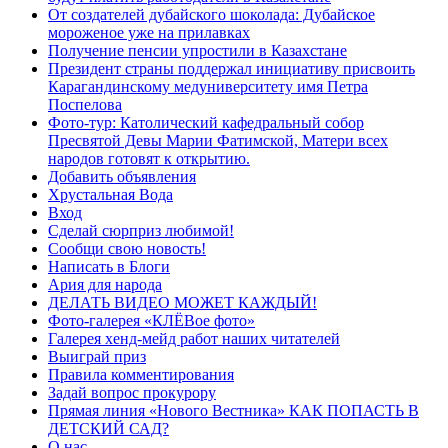
От создателей дубайского шоколада: Дубайское
мороженое уже на прилавках
Получение пенсии упростили в Казахстане
Президент страны поддержал инициативу присвоить
Карагандинскому медуниверситету имя Петра
Поспелова
Фото-тур: Католический кафедральный собор
Пресвятой Девы Марии Фатимской, Матери всех
народов готовят к открытию.
Добавить объявления
Хрустальная Вода
Вход
Сделай сюрприз любимой!
Сообщи свою новость!
Написать в Блоги
Ария для народа
ДЕЛАТЬ ВИДЕО МОЖЕТ КАЖДЫЙ!
Фото-галерея «КЛЁВое фото»
Галерея хенд-мейд работ наших читателей
Выиграй приз
Правила комментирования
Задай вопрос прокурору
Прямая линия «Нового Вестника» КАК ПОПАСТЬ В
ДЕТСКИЙ САД?
О нас