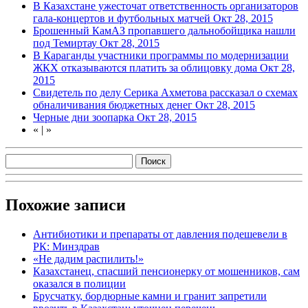
В Казахстане ужесточат ответственность организаторов
гала-концертов и футбольных матчей
Окт 28, 2015
Брошенный КамАЗ пропавшего дальнобойщика нашли
под Темиртау
Окт 28, 2015
В Караганды участники программы по модернизации
ЖКХ отказываются платить за облицовку дома
Окт 28,
2015
Свидетель по делу Серика Ахметова рассказал о схемах
обналичивания бюджетных денег
Окт 28, 2015
Черные дни зоопарка
Окт 28, 2015
«
|
»
Похожие записи
Антибиотики и препараты от давления подешевели в
РК: Минздрав
«Не дадим распилить!»
Казахстанец, спасший пенсионерку от мошенников, сам
оказался в полиции
Брусчатку, бордюрные камни и гранит запретили