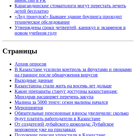
амнистии в РК
Карагандинские стоматологи могут перестать лечить
детей бесплатно
«Лед тронулся!» Бывшее здание боулинга проходит
техническое обследование
Утверждены сроки четвертей, каникул и экзаменов в
новом учебном году
Страницы
Архив опросов
В Казахстане усилили контроль за фруктами и овощами
на границе после обнаружения вирусов
Выходные данные
Казахстанцы стали жить на восемь лет дольше
Какие препараты станут доступны казахстанцам:
Минздрав расширяет перечень закупа
Малина за 5000 тенге: сезон малины начался
Мероприятия
Обязательные пенсионные взносы увеличили: сколько
будут платить работодатели в Казахстане
От создателей дубайского шоколада: Дубайское
мороженое уже на прилавках
Получение пенсии упростили в Казахстане