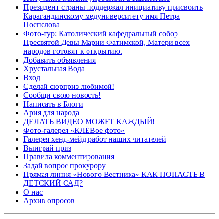
Президент страны поддержал инициативу присвоить
Карагандинскому медуниверситету имя Петра
Поспелова
Фото-тур: Католический кафедральный собор
Пресвятой Девы Марии Фатимской, Матери всех
народов готовят к открытию.
Добавить объявления
Хрустальная Вода
Вход
Сделай сюрприз любимой!
Сообщи свою новость!
Написать в Блоги
Ария для народа
ДЕЛАТЬ ВИДЕО МОЖЕТ КАЖДЫЙ!
Фото-галерея «КЛЁВое фото»
Галерея хенд-мейд работ наших читателей
Выиграй приз
Правила комментирования
Задай вопрос прокурору
Прямая линия «Нового Вестника» КАК ПОПАСТЬ В
ДЕТСКИЙ САД?
О нас
Архив опросов