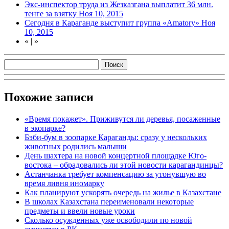
Экс-инспектор труда из Жезказгана выплатит 36 млн.
тенге за взятку
Ноя 10, 2015
Сегодня в Караганде выступит группа «Amatory»
Ноя
10, 2015
«
|
»
Похожие записи
«Время покажет». Приживутся ли деревья, посаженные
в экопарке?
Бэби-бум в зоопарке Караганды: сразу у нескольких
животных родились малыши
День шахтера на новой концертной площадке Юго-
востока – обрадовались ли этой новости карагандинцы?
Астанчанка требует компенсацию за утонувшую во
время ливня иномарку
Как планируют ускорять очередь на жилье в Казахстане
В школах Казахстана переименовали некоторые
предметы и ввели новые уроки
Сколько осужденных уже освободили по новой