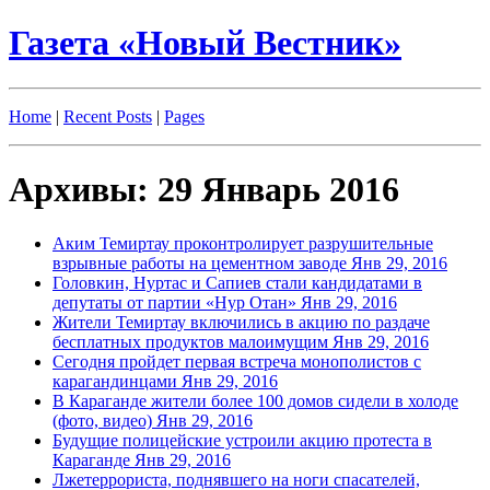
Газета «Новый Вестник»
Home
|
Recent Posts
|
Pages
Архивы: 29 Январь 2016
Аким Темиртау проконтролирует разрушительные
взрывные работы на цементном заводе
Янв 29, 2016
Головкин, Нуртас и Сапиев стали кандидатами в
депутаты от партии «Нур Отан»
Янв 29, 2016
Жители Темиртау включились в акцию по раздаче
бесплатных продуктов малоимущим
Янв 29, 2016
Сегодня пройдет первая встреча монополистов с
карагандинцами
Янв 29, 2016
В Караганде жители более 100 домов сидели в холоде
(фото, видео)
Янв 29, 2016
Будущие полицейские устроили акцию протеста в
Караганде
Янв 29, 2016
Лжетеррориста, поднявшего на ноги спасателей,