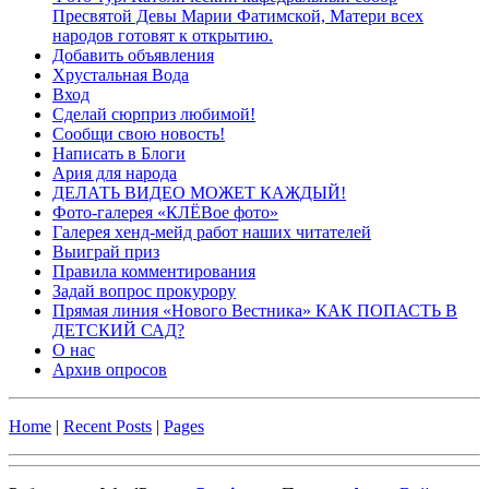
Пресвятой Девы Марии Фатимской, Матери всех
народов готовят к открытию.
Добавить объявления
Хрустальная Вода
Вход
Сделай сюрприз любимой!
Сообщи свою новость!
Написать в Блоги
Ария для народа
ДЕЛАТЬ ВИДЕО МОЖЕТ КАЖДЫЙ!
Фото-галерея «КЛЁВое фото»
Галерея хенд-мейд работ наших читателей
Выиграй приз
Правила комментирования
Задай вопрос прокурору
Прямая линия «Нового Вестника» КАК ПОПАСТЬ В
ДЕТСКИЙ САД?
О нас
Архив опросов
Home
|
Recent Posts
|
Pages