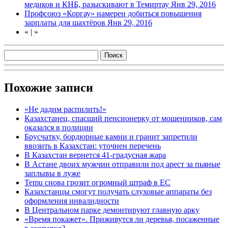
медиков и КНБ, разыскивают в Темиртау
Янв 29, 2016
Профсоюз «Коргау» намерен добиться повышения
зарплаты для шахтёров
Янв 29, 2016
«
|
»
Похожие записи
«Не дадим распилить!»
Казахстанец, спасший пенсионерку от мошенников, сам
оказался в полиции
Брусчатку, бордюрные камни и гранит запретили
ввозить в Казахстан: уточнен перечень
В Казахстан вернется 41-градусная жара
В Астане двоих мужчин отправили под арест за пьяные
заплывы в луже
Temu снова грозит огромный штраф в ЕС
Казахстанцы смогут получать слуховые аппараты без
оформления инвалидности
В Центральном парке демонтируют главную арку
«Время покажет». Приживутся ли деревья, посаженные