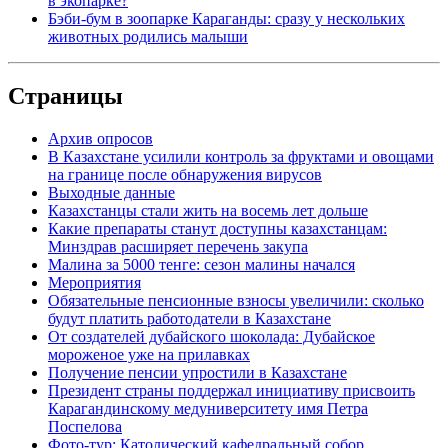
в экопарке?
Бэби-бум в зоопарке Караганды: сразу у нескольких
животных родились малыши
Страницы
Архив опросов
В Казахстане усилили контроль за фруктами и овощами
на границе после обнаружения вирусов
Выходные данные
Казахстанцы стали жить на восемь лет дольше
Какие препараты станут доступны казахстанцам:
Минздрав расширяет перечень закупа
Малина за 5000 тенге: сезон малины начался
Мероприятия
Обязательные пенсионные взносы увеличили: сколько
будут платить работодатели в Казахстане
От создателей дубайского шоколада: Дубайское
мороженое уже на прилавках
Получение пенсии упростили в Казахстане
Президент страны поддержал инициативу присвоить
Карагандинскому медуниверситету имя Петра
Поспелова
Фото-тур: Католический кафедральный собор