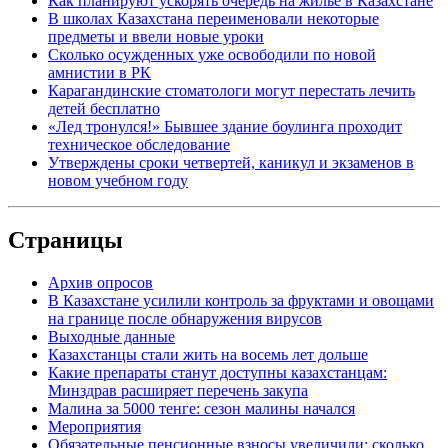
Как планируют ускорять очередь на жилье в Казахстане
В школах Казахстана переименовали некоторые
предметы и ввели новые уроки
Сколько осужденных уже освободили по новой
амнистии в РК
Карагандинские стоматологи могут перестать лечить
детей бесплатно
«Лед тронулся!» Бывшее здание боулинга проходит
техническое обследование
Утверждены сроки четвертей, каникул и экзаменов в
новом учебном году
Страницы
Архив опросов
В Казахстане усилили контроль за фруктами и овощами
на границе после обнаружения вирусов
Выходные данные
Казахстанцы стали жить на восемь лет дольше
Какие препараты станут доступны казахстанцам:
Минздрав расширяет перечень закупа
Малина за 5000 тенге: сезон малины начался
Мероприятия
Обязательные пенсионные взносы увеличили: сколько