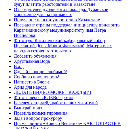
будут платить работодатели в Казахстане
От создателей дубайского шоколада: Дубайское
мороженое уже на прилавках
Получение пенсии упростили в Казахстане
Президент страны поддержал инициативу присвоить
Карагандинскому медуниверситету имя Петра
Поспелова
Фото-тур: Католический кафедральный собор
Пресвятой Девы Марии Фатимской, Матери всех
народов готовят к открытию.
Добавить объявления
Хрустальная Вода
Вход
Сделай сюрприз любимой!
Сообщи свою новость!
Написать в Блоги
Ария для народа
ДЕЛАТЬ ВИДЕО МОЖЕТ КАЖДЫЙ!
Фото-галерея «КЛЁВое фото»
Галерея хенд-мейд работ наших читателей
Выиграй приз
Правила комментирования
Задай вопрос прокурору
Прямая линия «Нового Вестника» КАК ПОПАСТЬ В
ДЕТСКИЙ САД?