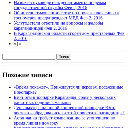
Назначен руководитель департамента по делам
государственной службы
Фев 2, 2016
Об интернет-мошенничестве по продаже «красивых»
госномеров предупреждает МВД
Фев 2, 2016
Услугодатели ответили на вопросы и жалобы
карагандинцев
Фев 2, 2016
В Карагандинской области сгорел дом престарелых
Фев
2, 2016
«
|
»
Похожие записи
«Время покажет». Приживутся ли деревья, посаженные
в экопарке?
Бэби-бум в зоопарке Караганды: сразу у нескольких
животных родились малыши
День шахтера на новой концертной площадке Юго-
востока – обрадовались ли этой новости карагандинцы?
Астанчанка требует компенсацию за утонувшую во
время ливня иномарку