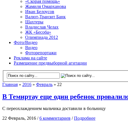
«Скорая помощь»
Жамиля Омарханова
Иван Белоусов
Валют-Транзит Банк
Шахтеры
Владислав Челах
ЖК «Бесоба»
Олимпиада 2012
Фото/Видео
Видео
Фоторепортажи
Реклама на сайте
Размещение предвыборной агитации
Главная
»
2016
»
Февраль
» 22
В Темиртау еще один ребенок провалил
С переохлаждением мальчика доставили в больницу
22 Февраль, 2016 /
6 комментариев
/
Подробнее