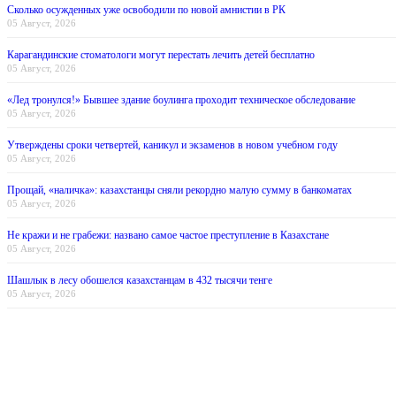
Сколько осужденных уже освободили по новой амнистии в РК
05 Август, 2026
Карагандинские стоматологи могут перестать лечить детей бесплатно
05 Август, 2026
«Лед тронулся!» Бывшее здание боулинга проходит техническое обследование
05 Август, 2026
Утверждены сроки четвертей, каникул и экзаменов в новом учебном году
05 Август, 2026
Прощай, «наличка»: казахстанцы сняли рекордно малую сумму в банкоматах
05 Август, 2026
Не кражи и не грабежи: названо самое частое преступление в Казахстане
05 Август, 2026
Шашлык в лесу обошелся казахстанцам в 432 тысячи тенге
05 Август, 2026