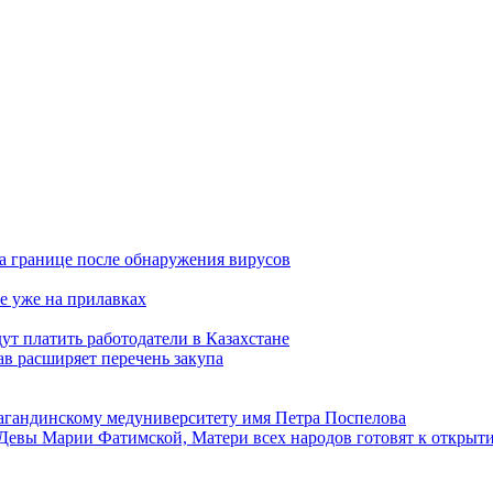
а границе после обнаружения вирусов
е уже на прилавках
ут платить работодатели в Казахстане
в расширяет перечень закупа
агандинскому медуниверситету имя Петра Поспелова
Девы Марии Фатимской, Матери всех народов готовят к открыт