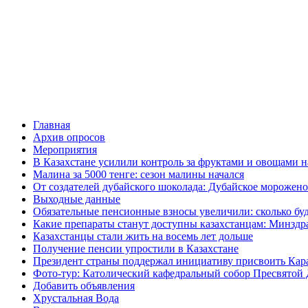
Главная
Архив опросов
Мероприятия
В Казахстане усилили контроль за фруктами и овощами н
Малина за 5000 тенге: сезон малины начался
От создателей дубайского шоколада: Дубайское морожено
Выходные данные
Обязательные пенсионные взносы увеличили: сколько буд
Какие препараты станут доступны казахстанцам: Минздра
Казахстанцы стали жить на восемь лет дольше
Получение пенсии упростили в Казахстане
Президент страны поддержал инициативу присвоить Кар
Фото-тур: Католический кафедральный собор Пресвятой 
Добавить объявления
Хрустальная Вода