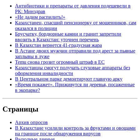
Антибиотики и препараты от давления подешевели в
РК: Минздрав
«Не дадим распилить!»
Казахстанец, спасший пенсионерку от мошенников, сам
оказался в полиции
Брусчатку, бордюрные камни и гранит запретили
ввозить в Казахстан: уточнен перечень
В Казахстан вернется 41-градусная жара
В Астане двоих мужчин отправили под арест за пьяные
заплывы в луже
Temu снова грозит огромный штраф в ЕС
Казахстанцы смогут получать слуховые аппараты без
оформления инвалидности
В Центральном парке демонтируют главную арку
«Время покажет». Приживутся ли деревья, посаженные
в экопарке?
Страницы
Архив опросов
В Казахстане усилили контроль за фруктами и овощами
на границе после обнаружения вирусов
Выходные данные