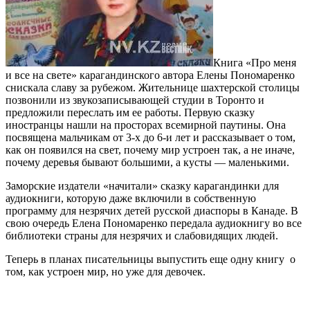
Книга «Про меня
и все на свете» карагандинского автора Елены Пономаренко
снискала славу за рубежом. Жительнице шахтерской столицы
позвонили из звукозаписывающей студии в Торонто и
предложили переслать им ее работы. Первую сказку
иностранцы нашли на просторах всемирной паутины. Она
посвящена мальчикам от 3-х до 6-и лет и рассказывает о том,
как он появился на свет, почему мир устроен так, а не иначе,
почему деревья бывают большими, а кусты — маленькими.
Заморские издатели «начитали» сказку карагандинки для
аудиокниги, которую даже включили в собственную
программу для незрячих детей русской диаспоры в Канаде. В
свою очередь Елена Пономаренко передала аудиокнигу во все
библиотеки страны для незрячих и слабовидящих людей.
Теперь в планах писательницы выпустить еще одну книгу о
том, как устроен мир, но уже для девочек.