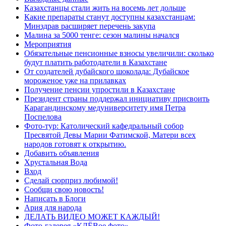
Казахстанцы стали жить на восемь лет дольше
Какие препараты станут доступны казахстанцам:
Минздрав расширяет перечень закупа
Малина за 5000 тенге: сезон малины начался
Мероприятия
Обязательные пенсионные взносы увеличили: сколько
будут платить работодатели в Казахстане
От создателей дубайского шоколада: Дубайское
мороженое уже на прилавках
Получение пенсии упростили в Казахстане
Президент страны поддержал инициативу присвоить
Карагандинскому медуниверситету имя Петра
Поспелова
Фото-тур: Католический кафедральный собор
Пресвятой Девы Марии Фатимской, Матери всех
народов готовят к открытию.
Добавить объявления
Хрустальная Вода
Вход
Сделай сюрприз любимой!
Сообщи свою новость!
Написать в Блоги
Ария для народа
ДЕЛАТЬ ВИДЕО МОЖЕТ КАЖДЫЙ!
Фото-галерея «КЛЁВое фото»