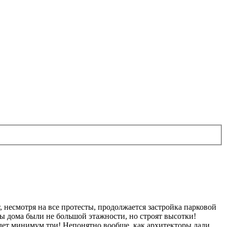
 несмотря на все протесты, продолжается застройка парковой
ы дома были не большой этажности, но строят высотки!
удет минимум три! Непонятно вообще, как архитекторы дали