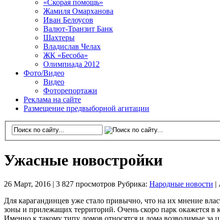
«Скорая помощь»
Жамиля Омарханова
Иван Белоусов
Валют-Транзит Банк
Шахтеры
Владислав Челах
ЖК «Бесоба»
Олимпиада 2012
Фото/Видео
Видео
Фоторепортажи
Реклама на сайте
Размещение предвыборной агитации
Ужасные новостройки
26 Март, 2016 |
3 827 просмотров
Рубрика:
Народные новости
|
Для карагандинцев уже стало привычно, что на их мнение влас
зоны и прилежащих территорий. Очень скоро парк окажется в к
Именно к такому типу домов относятся и дома возводимые за ц