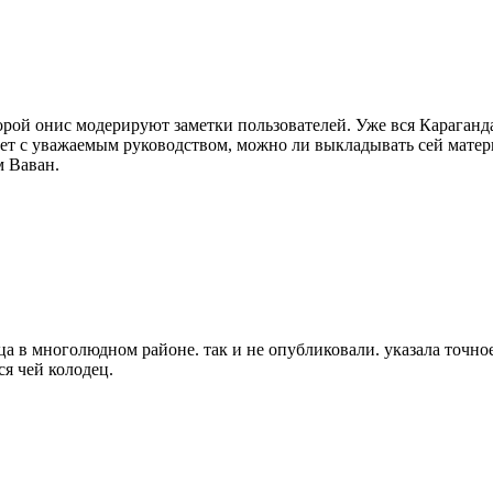
орой онис модерируют заметки пользователей. Уже вся Караганд
ает с уважаемым руководством, можно ли выкладывать сей матери
м Ваван.
дца в многолюдном районе. так и не опубликовали. указала точн
я чей колодец.