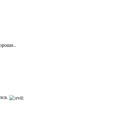
ороши..
лся.