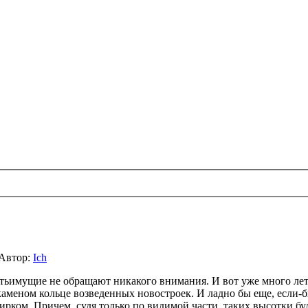
Автор:
Ich
тьимущие не обращают никакого внимания. И вот уже много лет,
аменом кольце возведенных новостроек. И ладно бы еще, если-б
ирком. Причем, судя только по видимой части, таких высотки б