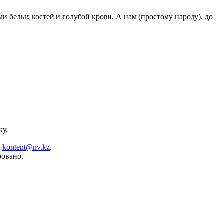
ми белых костей и голубой крови. А нам (простому народу), до
ку,
а
kontent@nv.kz
.
ровано.