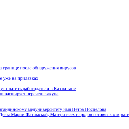
а границе после обнаружения вирусов
е уже на прилавках
ут платить работодатели в Казахстане
в расширяет перечень закупа
агандинскому медуниверситету имя Петра Поспелова
Девы Марии Фатимской, Матери всех народов готовят к открыт