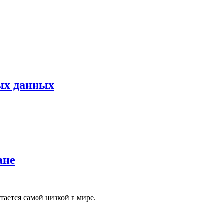
ых данных
ане
тается самой низкой в мире.