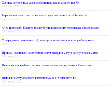
Сколько осужденных уже освободили по новой амнистии в РК
05 Август, 2026
Карагандинские стоматологи могут перестать лечить детей бесплатно
05 Август, 2026
«Лед тронулся!» Бывшее здание боулинга проходит техническое обследование
05 Август, 2026
Утверждены сроки четвертей, каникул и экзаменов в новом учебном году
05 Август, 2026
Прощай, «наличка»: казахстанцы сняли рекордно малую сумму в банкоматах
05 Август, 2026
Не кражи и не грабежи: названо самое частое преступление в Казахстане
05 Август, 2026
Шашлык в лесу обошелся казахстанцам в 432 тысячи тенге
05 Август, 2026