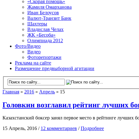
«Скорая помощь»
Жамиля Омарханова
Иван Белоусов
Валют-Транзит Банк
Шахтеры
Владислав Челах
ЖК «Бесоба»
Олимпиада 2012
Фото/Видео
Видео
Фоторепортажи
Реклама на сайте
Размещение предвыборной агитации
Главная
»
2016
»
Апрель
» 15
Головкин возглавил рейтинг лучших бо
Казахстанский боксер занял первое место в рейтинге лучших бо
15 Апрель, 2016 /
12 комментариев
/
Подробнее