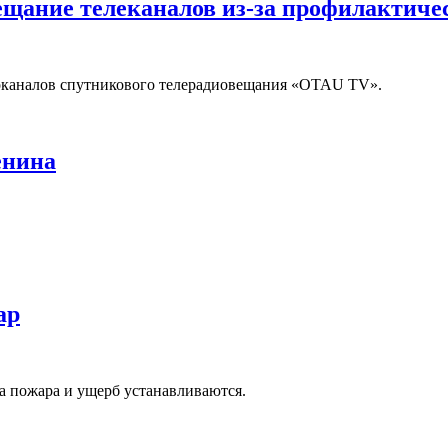
вещание телеканалов из-за профилактиче
иоканалов спутникового телерадиовещания «OTAU TV».
енина
ар
а пожара и ущерб устанавливаются.