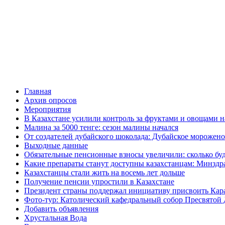
Главная
Архив опросов
Мероприятия
В Казахстане усилили контроль за фруктами и овощами н
Малина за 5000 тенге: сезон малины начался
От создателей дубайского шоколада: Дубайское морожено
Выходные данные
Обязательные пенсионные взносы увеличили: сколько буд
Какие препараты станут доступны казахстанцам: Минздра
Казахстанцы стали жить на восемь лет дольше
Получение пенсии упростили в Казахстане
Президент страны поддержал инициативу присвоить Кар
Фото-тур: Католический кафедральный собор Пресвятой 
Добавить объявления
Хрустальная Вода