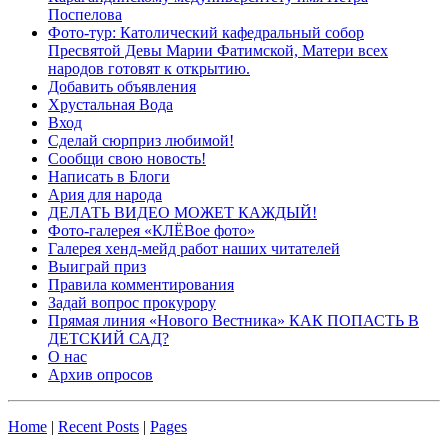
Поспелова
Фото-тур: Католический кафедральный собор
Пресвятой Девы Марии Фатимской, Матери всех
народов готовят к открытию.
Добавить объявления
Хрустальная Вода
Вход
Сделай сюрприз любимой!
Сообщи свою новость!
Написать в Блоги
Ария для народа
ДЕЛАТЬ ВИДЕО МОЖЕТ КАЖДЫЙ!
Фото-галерея «КЛЁВое фото»
Галерея хенд-мейд работ наших читателей
Выиграй приз
Правила комментирования
Задай вопрос прокурору
Прямая линия «Нового Вестника» КАК ПОПАСТЬ В
ДЕТСКИЙ САД?
О нас
Архив опросов
Home
|
Recent Posts
|
Pages