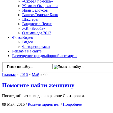
«Скорая помощь»
Жамиля Омарханова
Иван Белоусов
Валют-Транзит Банк
Шахтеры
Владислав Челах
ЖК «Бесоба»
Олимпиада 2012
Фото/Видео
Видео
Фоторепортажи
Реклама на сайте
Размещение предвыборной агитации
Главная
»
2016
»
Май
» 09
Помогите найти женщину
Последний раз ее видели в районе Сортировки.
09 Май, 2016 /
Комментариев нет
/
Подробнее