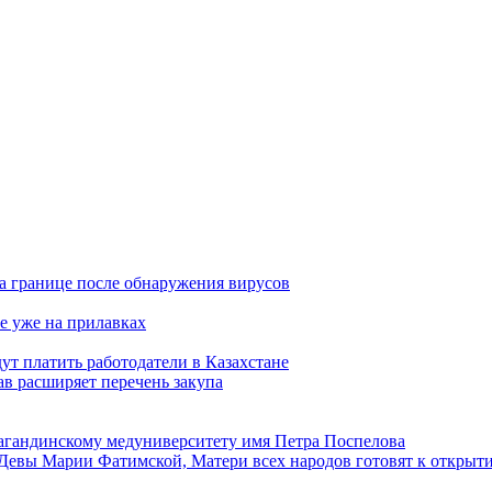
а границе после обнаружения вирусов
е уже на прилавках
ут платить работодатели в Казахстане
в расширяет перечень закупа
агандинскому медуниверситету имя Петра Поспелова
Девы Марии Фатимской, Матери всех народов готовят к открыт