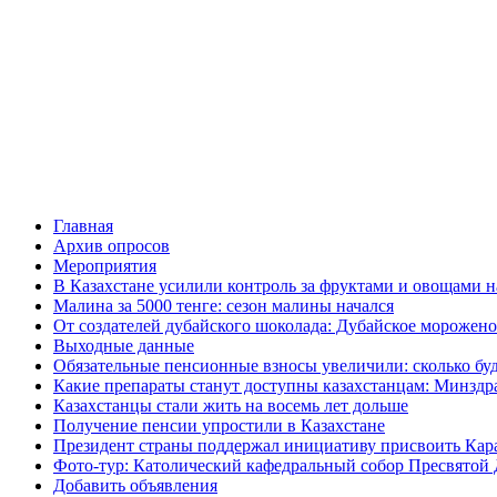
Главная
Архив опросов
Мероприятия
В Казахстане усилили контроль за фруктами и овощами н
Малина за 5000 тенге: сезон малины начался
От создателей дубайского шоколада: Дубайское морожено
Выходные данные
Обязательные пенсионные взносы увеличили: сколько буд
Какие препараты станут доступны казахстанцам: Минздра
Казахстанцы стали жить на восемь лет дольше
Получение пенсии упростили в Казахстане
Президент страны поддержал инициативу присвоить Кар
Фото-тур: Католический кафедральный собор Пресвятой 
Добавить объявления