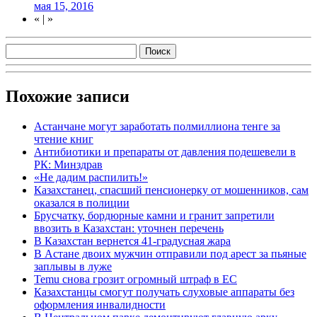
мая 15, 2016
«
|
»
Похожие записи
Астанчане могут заработать полмиллиона тенге за
чтение книг
Антибиотики и препараты от давления подешевели в
РК: Минздрав
«Не дадим распилить!»
Казахстанец, спасший пенсионерку от мошенников, сам
оказался в полиции
Брусчатку, бордюрные камни и гранит запретили
ввозить в Казахстан: уточнен перечень
В Казахстан вернется 41-градусная жара
В Астане двоих мужчин отправили под арест за пьяные
заплывы в луже
Temu снова грозит огромный штраф в ЕС
Казахстанцы смогут получать слуховые аппараты без
оформления инвалидности