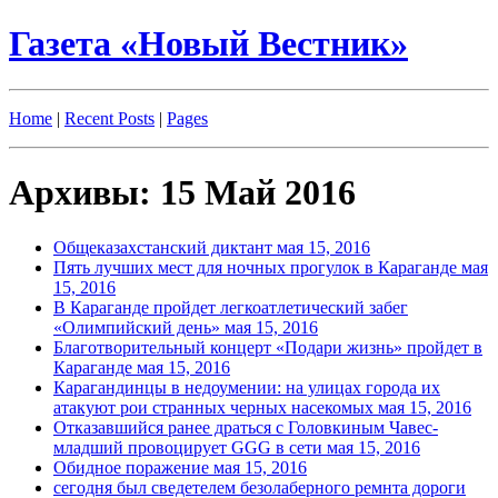
Газета «Новый Вестник»
Home
|
Recent Posts
|
Pages
Архивы: 15 Май 2016
Общеказахстанский диктант
мая 15, 2016
Пять лучших мест для ночных прогулок в Караганде
мая
15, 2016
В Караганде пройдет легкоатлетический забег
«Олимпийский день»
мая 15, 2016
Благотворительный концерт «Подари жизнь» пройдет в
Караганде
мая 15, 2016
Карагандинцы в недоумении: на улицах города их
атакуют рои странных черных насекомых
мая 15, 2016
Отказавшийся ранее драться с Головкиным Чавес-
младший провоцирует GGG в сети
мая 15, 2016
Обидное поражение
мая 15, 2016
сегодня был сведетелем безолаберного ремнта дороги