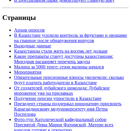
В Центральном парке демонтируют главную арку
Страницы
Архив опросов
В Казахстане усилили контроль за фруктами и овощами
на границе после обнаружения вирусов
Выходные данные
Казахстанцы стали жить на восемь лет дольше
Какие препараты станут доступны казахстанцам:
Минздрав расширяет перечень закупа
Малина за 5000 тенге: сезон малины начался
Мероприятия
Обязательные пенсионные взносы увеличили: сколько
будут платить работодатели в Казахстане
От создателей дубайского шоколада: Дубайское
мороженое уже на прилавках
Получение пенсии упростили в Казахстане
Президент страны поддержал инициативу присвоить
Карагандинскому медуниверситету имя Петра
Поспелова
Фото-тур: Католический кафедральный собор
Пресвятой Девы Марии Фатимской, Матери всех
народов готовят к открытию.