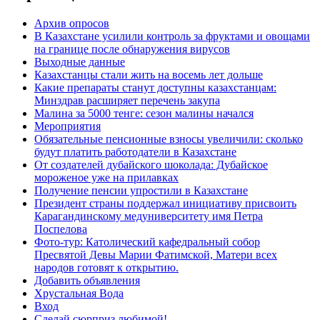
Архив опросов
В Казахстане усилили контроль за фруктами и овощами
на границе после обнаружения вирусов
Выходные данные
Казахстанцы стали жить на восемь лет дольше
Какие препараты станут доступны казахстанцам:
Минздрав расширяет перечень закупа
Малина за 5000 тенге: сезон малины начался
Мероприятия
Обязательные пенсионные взносы увеличили: сколько
будут платить работодатели в Казахстане
От создателей дубайского шоколада: Дубайское
мороженое уже на прилавках
Получение пенсии упростили в Казахстане
Президент страны поддержал инициативу присвоить
Карагандинскому медуниверситету имя Петра
Поспелова
Фото-тур: Католический кафедральный собор
Пресвятой Девы Марии Фатимской, Матери всех
народов готовят к открытию.
Добавить объявления
Хрустальная Вода
Вход
Сделай сюрприз любимой!