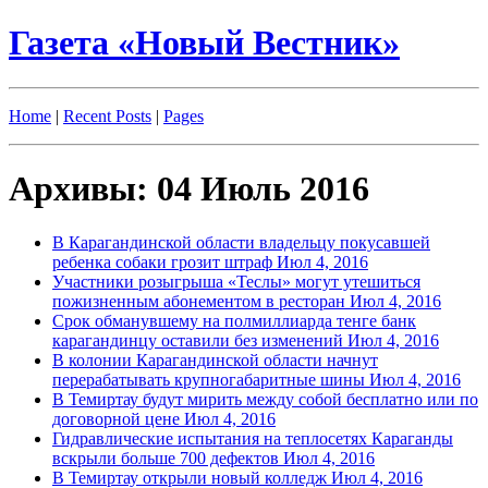
Газета «Новый Вестник»
Home
|
Recent Posts
|
Pages
Архивы: 04 Июль 2016
В Карагандинской области владельцу покусавшей
ребенка собаки грозит штраф
Июл 4, 2016
Участники розыгрыша «Теслы» могут утешиться
пожизненным абонементом в ресторан
Июл 4, 2016
Срок обманувшему на полмиллиарда тенге банк
карагандинцу оставили без изменений
Июл 4, 2016
В колонии Карагандинской области начнут
перерабатывать крупногабаритные шины
Июл 4, 2016
В Темиртау будут мирить между собой бесплатно или по
договорной цене
Июл 4, 2016
Гидравлические испытания на теплосетях Караганды
вскрыли больше 700 дефектов
Июл 4, 2016
В Темиртау открыли новый колледж
Июл 4, 2016