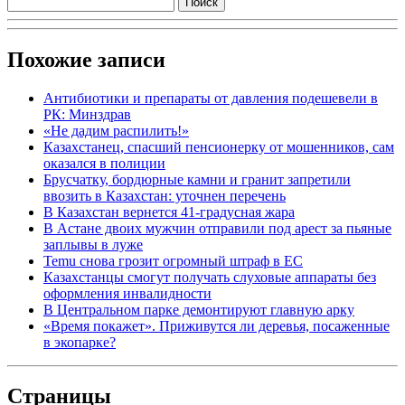
Похожие записи
Антибиотики и препараты от давления подешевели в
РК: Минздрав
«Не дадим распилить!»
Казахстанец, спасший пенсионерку от мошенников, сам
оказался в полиции
Брусчатку, бордюрные камни и гранит запретили
ввозить в Казахстан: уточнен перечень
В Казахстан вернется 41-градусная жара
В Астане двоих мужчин отправили под арест за пьяные
заплывы в луже
Temu снова грозит огромный штраф в ЕС
Казахстанцы смогут получать слуховые аппараты без
оформления инвалидности
В Центральном парке демонтируют главную арку
«Время покажет». Приживутся ли деревья, посаженные
в экопарке?
Страницы