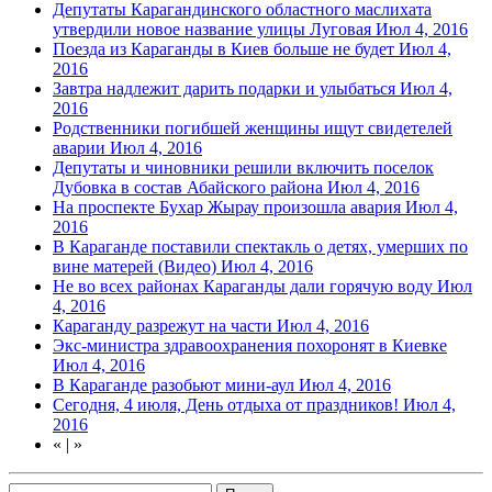
Депутаты Карагандинского областного маслихата
утвердили новое название улицы Луговая
Июл 4, 2016
Поезда из Караганды в Киев больше не будет
Июл 4,
2016
Завтра надлежит дарить подарки и улыбаться
Июл 4,
2016
Родственники погибшей женщины ищут свидетелей
аварии
Июл 4, 2016
Депутаты и чиновники решили включить поселок
Дубовка в состав Абайского района
Июл 4, 2016
На проспекте Бухар Жырау произошла авария
Июл 4,
2016
В Караганде поставили спектакль о детях, умерших по
вине матерей (Видео)
Июл 4, 2016
Не во всех районах Караганды дали горячую воду
Июл
4, 2016
Караганду разрежут на части
Июл 4, 2016
Экс-министра здравоохранения похоронят в Киевке
Июл 4, 2016
В Караганде разобьют мини-аул
Июл 4, 2016
Сегодня, 4 июля, День отдыха от праздников!
Июл 4,
2016
«
|
»