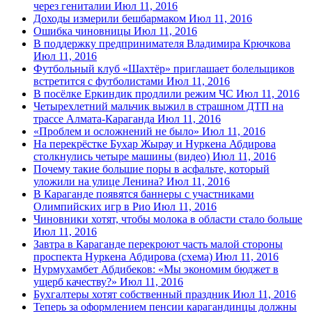
через гениталии
Июл 11, 2016
Доходы измерили бешбармаком
Июл 11, 2016
Ошибка чиновницы
Июл 11, 2016
В поддержку предпринимателя Владимира Крючкова
Июл 11, 2016
Футбольный клуб «Шахтёр» приглашает болельщиков
встретится с футболистами
Июл 11, 2016
В посёлке Еркиндик продлили режим ЧС
Июл 11, 2016
Четырехлетний мальчик выжил в страшном ДТП на
трассе Алмата-Караганда
Июл 11, 2016
«Проблем и осложнений не было»
Июл 11, 2016
На перекрёстке Бухар Жырау и Нуркена Абдирова
столкнулись четыре машины (видео)
Июл 11, 2016
Почему такие большие поры в асфальте, который
уложили на улице Ленина?
Июл 11, 2016
В Караганде появятся баннеры с участниками
Олимпийских игр в Рио
Июл 11, 2016
Чиновники хотят, чтобы молока в области стало больше
Июл 11, 2016
Завтра в Караганде перекроют часть малой стороны
проспекта Нуркена Абдирова (схема)
Июл 11, 2016
Нурмухамбет Абдибеков: «Мы экономим бюджет в
ущерб качеству?»
Июл 11, 2016
Бухгалтеры хотят собственный праздник
Июл 11, 2016
Теперь за оформлением пенсии карагандинцы должны