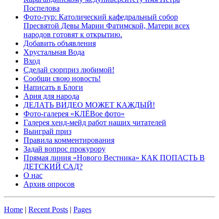
Поспелова
Фото-тур: Католический кафедральный собор
Пресвятой Девы Марии Фатимской, Матери всех
народов готовят к открытию.
Добавить объявления
Хрустальная Вода
Вход
Сделай сюрприз любимой!
Сообщи свою новость!
Написать в Блоги
Ария для народа
ДЕЛАТЬ ВИДЕО МОЖЕТ КАЖДЫЙ!
Фото-галерея «КЛЁВое фото»
Галерея хенд-мейд работ наших читателей
Выиграй приз
Правила комментирования
Задай вопрос прокурору
Прямая линия «Нового Вестника» КАК ПОПАСТЬ В
ДЕТСКИЙ САД?
О нас
Архив опросов
Home
|
Recent Posts
|
Pages