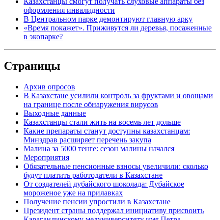
Казахстанцы смогут получать слуховые аппараты без
оформления инвалидности
В Центральном парке демонтируют главную арку
«Время покажет». Приживутся ли деревья, посаженные
в экопарке?
Страницы
Архив опросов
В Казахстане усилили контроль за фруктами и овощами
на границе после обнаружения вирусов
Выходные данные
Казахстанцы стали жить на восемь лет дольше
Какие препараты станут доступны казахстанцам:
Минздрав расширяет перечень закупа
Малина за 5000 тенге: сезон малины начался
Мероприятия
Обязательные пенсионные взносы увеличили: сколько
будут платить работодатели в Казахстане
От создателей дубайского шоколада: Дубайское
мороженое уже на прилавках
Получение пенсии упростили в Казахстане
Президент страны поддержал инициативу присвоить
Карагандинскому медуниверситету имя Петра