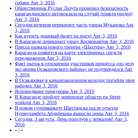
собаки
Авг 3, 2016
Общественник Руслан Лазута проверил безопасность
карагандинского автовокзала на случай теракта (видео)
Авг 3, 2016
Сегодня вечером перекроют часть улицы Муканова
Авг
3, 2016
Как купить дешевый билет на поезд
Авг 3, 2016
В Караганде перекроют улицу Космонавтов
Авг 3, 2016
Пресса назвала нового тренера «Шахтера»
Авг 3, 2016
Караганда появится на карте электронных средств
передвижения
Авг 3, 2016
Факт пыток в отношении участников процесса «по делу
экс-акима Осакаровского района» не подтвердился
Авг
3, 2016
В Осакаровке в канализационном колодце погибли двое
рабочих
Авг 3, 2016
Ясновидящие прокуроры
Авг 3, 2016
В Караганде пройдет чемпионат области по Street
workout
Авг 3, 2016
В новом супермаркете Шахтинска после отъезда
Нурмухамбета Абдибекова выросли цены
Авг 3, 2016
Сегодня, 3 августа, День поцелуев с зеркалом!
Авг 3,
2016
«
|
»