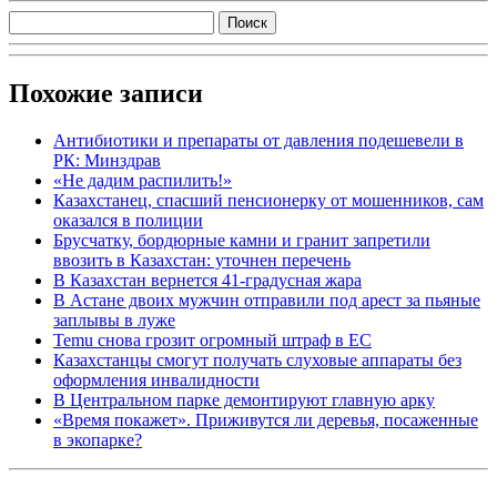
Похожие записи
Антибиотики и препараты от давления подешевели в
РК: Минздрав
«Не дадим распилить!»
Казахстанец, спасший пенсионерку от мошенников, сам
оказался в полиции
Брусчатку, бордюрные камни и гранит запретили
ввозить в Казахстан: уточнен перечень
В Казахстан вернется 41-градусная жара
В Астане двоих мужчин отправили под арест за пьяные
заплывы в луже
Temu снова грозит огромный штраф в ЕС
Казахстанцы смогут получать слуховые аппараты без
оформления инвалидности
В Центральном парке демонтируют главную арку
«Время покажет». Приживутся ли деревья, посаженные
в экопарке?