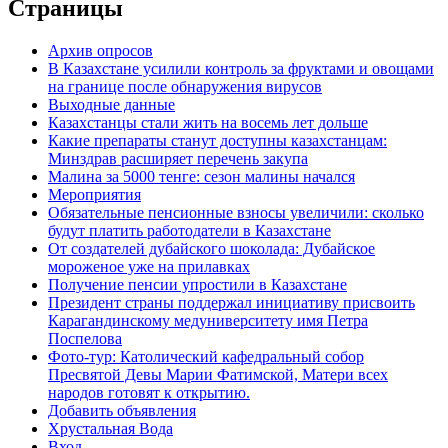
Страницы
Архив опросов
В Казахстане усилили контроль за фруктами и овощами
на границе после обнаружения вирусов
Выходные данные
Казахстанцы стали жить на восемь лет дольше
Какие препараты станут доступны казахстанцам:
Минздрав расширяет перечень закупа
Малина за 5000 тенге: сезон малины начался
Мероприятия
Обязательные пенсионные взносы увеличили: сколько
будут платить работодатели в Казахстане
От создателей дубайского шоколада: Дубайское
мороженое уже на прилавках
Получение пенсии упростили в Казахстане
Президент страны поддержал инициативу присвоить
Карагандинскому медуниверситету имя Петра
Поспелова
Фото-тур: Католический кафедральный собор
Пресвятой Девы Марии Фатимской, Матери всех
народов готовят к открытию.
Добавить объявления
Хрустальная Вода
Вход