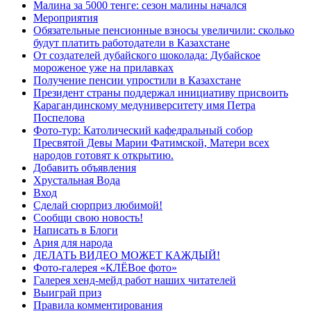
Малина за 5000 тенге: сезон малины начался
Мероприятия
Обязательные пенсионные взносы увеличили: сколько
будут платить работодатели в Казахстане
От создателей дубайского шоколада: Дубайское
мороженое уже на прилавках
Получение пенсии упростили в Казахстане
Президент страны поддержал инициативу присвоить
Карагандинскому медуниверситету имя Петра
Поспелова
Фото-тур: Католический кафедральный собор
Пресвятой Девы Марии Фатимской, Матери всех
народов готовят к открытию.
Добавить объявления
Хрустальная Вода
Вход
Сделай сюрприз любимой!
Сообщи свою новость!
Написать в Блоги
Ария для народа
ДЕЛАТЬ ВИДЕО МОЖЕТ КАЖДЫЙ!
Фото-галерея «КЛЁВое фото»
Галерея хенд-мейд работ наших читателей
Выиграй приз
Правила комментирования