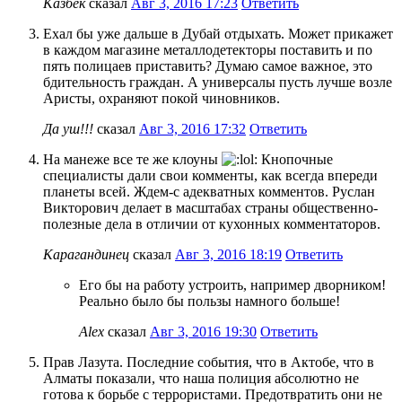
Казбек
сказал
Авг 3, 2016 17:23
Ответить
Ехал бы уже дальше в Дубай отдыхать. Может прикажет
в каждом магазине металлодетекторы поставить и по
пять полицаев приставить? Думаю самое важное, это
бдительность граждан. А универсалы пусть лучше возле
Аристы, охраняют покой чиновников.
Да уш!!!
сказал
Авг 3, 2016 17:32
Ответить
На манеже все те же клоуны
Кнопочные
специалисты дали свои комменты, как всегда впереди
планеты всей. Ждем-с адекватных комментов. Руслан
Викторович делает в масштабах страны общественно-
полезные дела в отличии от кухонных комментаторов.
Карагандинец
сказал
Авг 3, 2016 18:19
Ответить
Его бы на работу устроить, например дворником!
Реально было бы пользы намного больше!
Alex
сказал
Авг 3, 2016 19:30
Ответить
Прав Лазута. Последние события, что в Актобе, что в
Алматы показали, что наша полиция абсолютно не
готова к борьбе с террористами. Предотвратить они не