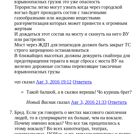
взрывоопасных грузов это уже опасность
Терористы легко могут узнать когда через городской
вогзал будет проходить состов с таксичными
газообразными или жидкими веществами
разгерметизация которых может привести к огромным
жертвам
И дождаться этот состав на мосту и скинуть на него ВУ
или растрелять
Мост через ЖДП для пешеходов должен быть закрыт ТС
строго запрещенно останавливаться
В ближайщих высотках должны дежурить снайпера для
предотвращения теракта в виде сброса с моста ВУ на
железно дорожные составы перевозящие таксичные
взрывоопасных грузы
vas
сказал
Авг 3, 2016 19:12
Ответить
Такой балшой, а в сказки веришь! Чо куришь брат?
Новый Васник
сказал
Авг 3, 2016 21:33
Ответить
Бред. Если уж говорить о местах массового скопления
людей, то в супермаркете их больше, чем на вокзале.
Почему именно вокзал? Что все так прицепились к
этому вокзалу? Во всех кинотеатрах, театрах,
супермаркетах, ЦОНах, и пр. металлодетекторы и толпу