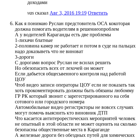
доходами
vas
сказал
Авг 3, 2016 19:19
Ответить
Как я понимаю Руслан предстовитель ОСА кокоторая
должна помогать водителям в решениеопроблем
А у водителей Караганды есть две проблемы
1-лихачи блатные
2-половина камер не работает и потом в суде на пальцах
надо доказыветь что не виноват
3-дороги
С дорогами вопрос Руслан не всилах решить
Но обезопасить всех от лехочей он может
Если дабьется общесьвенного контроля над работой
ЦОУ
Чтоб видео записи операторы ЦОУ если не показать так
хоть прокоментировать должны быть обязаны любомму
ГР РК который звонит с зарегестрированного на себя
сотового или городского номера
Автомобильные видео регистркторы не вовсех случаях
могут помочь выяснить кто виновник ДТП
Что касается антитерорестических мероприятей человек
не опытный в этой области не может оценить на сколько
безопасны общественные места в Караганде
А железные дороги без обездных путей для химических