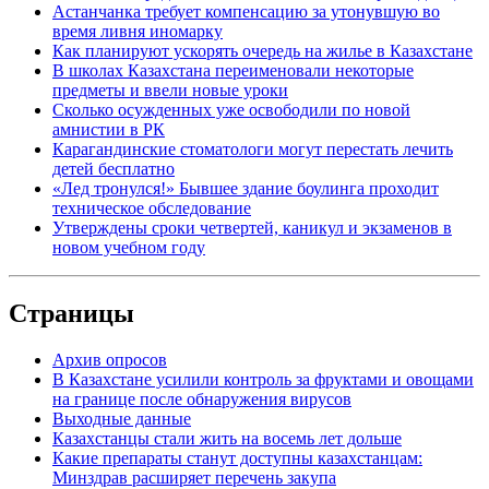
Астанчанка требует компенсацию за утонувшую во
время ливня иномарку
Как планируют ускорять очередь на жилье в Казахстане
В школах Казахстана переименовали некоторые
предметы и ввели новые уроки
Сколько осужденных уже освободили по новой
амнистии в РК
Карагандинские стоматологи могут перестать лечить
детей бесплатно
«Лед тронулся!» Бывшее здание боулинга проходит
техническое обследование
Утверждены сроки четвертей, каникул и экзаменов в
новом учебном году
Страницы
Архив опросов
В Казахстане усилили контроль за фруктами и овощами
на границе после обнаружения вирусов
Выходные данные
Казахстанцы стали жить на восемь лет дольше
Какие препараты станут доступны казахстанцам:
Минздрав расширяет перечень закупа