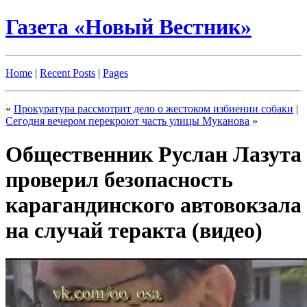
Газета «Новый Вестник»
Home
|
Recent Posts
|
Pages
«
Прокуратура рассмотрит дело о жестоком избиении собаки
|
Сегодня вечером перекроют часть улицы Муканова
»
Общественник Руслан Лазута
проверил безопасность
карагандинского автовокзала
на случай теракта (видео)