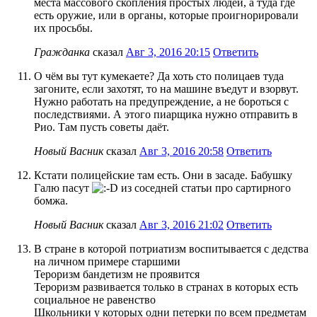
места массового скопления простых людей, а туда где
есть оружие, или в органы, которые проигнорировали
их просьбы.
Гражданка
сказал
Авг 3, 2016 20:15
Ответить
О чём вы тут кумекаете? Да хоть сто полицаев туда
загоните, если захотят, то на машине въедут и взорвут.
Нужно работать на предупреждение, а не бороться с
последствиями. А этого пиарщика нужно отправить в
Рио. Там пусть советы даёт.
Новый Васник
сказал
Авг 3, 2016 20:58
Ответить
Кстати полицейские там есть. Они в засаде. Бабушку
Галю пасут
из соседней статьи про сартирного
бомжа.
Новый Васник
сказал
Авг 3, 2016 21:02
Ответить
В стране в которой потриатизм воспитывается с дедства
на личном примере старшими
Тероризм бандетизм не проявится
Тероризм развивается только в странах в которых есть
социальное не равенство
Школьники у которых одни петерки по всем предметам