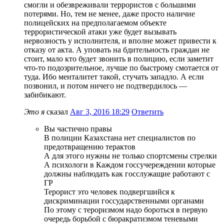
смогли и обезвреживали террористов с большими
потерями. Но, тем не менее, даже просто наличие
полицейских на предполагаемом объекте
террористической атаки уже будет вызывать
нервозность у исполнителя, и вполне может привести к
отказу от акта. А уповать на бдительность граждан не
стоит, мало кто будет звонить в полицию, если заметит
что-то подозрительное, лучше по быстрому смотается от
туда. Ибо менталитет такой, стучать западло. А если
позвонил, и потом ничего не подтвердилось —
забибикают.
Это я
сказал
Авг 3, 2016 18:29
Ответить
Вы частично правы
В полиции Казахстана нет специалистов по
предотвращению терактов
А для этого нужны не только спортсмены стрелки
А психологи в Каждом госсучереждении которые
должны наблюдать как госслужащие работают с
ГР
Терорист это человек подвергшийся к
дискриминации госсударственными органами
По этому с тероризмом надо бороться в первую
очередь борьбой с бюракратизмом теневыми