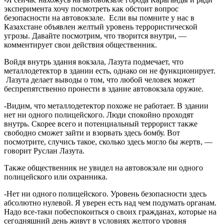
эксперимента хочу посмотреть как обстоит вопрос
безопасности на автовокзале. Если вы помните у нас в
Казахстане объявлен желтый уровень террористической
угрозы. Давайте посмотрим, что творится внутри, —
комментирует свои действия общественник.
Войдя внутрь здания вокзала, Лазута подмечает, что
металлодетектор в здании есть, однако он не функционирует.
Лазута делает выводы о том, что любой человек может
беспрепятственно пронести в здание автовокзала оружие.
-Видим, что металлодетектор похоже не работает. В здании
нет ни одного полицейского. Люди спокойно проходят
внутрь. Скорее всего и потенциальный террорист также
свободно сможет зайти и взорвать здесь бомбу. Вот
посмотрите, случись такое, сколько здесь могло бы жертв, —
говорит Руслан Лазута.
Также общественник не увидел на автовокзале ни одного
полицейского или охранника.
-Нет ни одного полицейского. Уровень безопасности здесь
абсолютно нулевой. Я уверен есть над чем подумать органам.
Надо все-таки побеспокоиться о своих гражданах, которые на
сегодняшний день живут в условиях желтого уровня