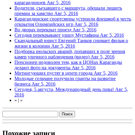
карагандинцев
Авг 5, 2016
Водителя, съехавшего с маршрута, обещали лишить
премии за хамство
Авг 5, 2016
Карагандинские спортсмены устроили флешмоб в честь
открытия Олимпийских игр
Авг 5, 2016
Во дворах перекрыт проезд
Авг 5, 2016
Сегодня перекрывают улицу Мустафина
Авг 5, 2016
Скандальный юрист Евгений Танков снимает фильм о
жизни в колонии
Авг 5, 2016
Подборка июльских аварий, попавших в поле зрения
камер уличного наблюдения (видео)
Авг 5, 2016
Пенсионер недоволен тем, как в ЦОНах Караганды
делают фото на документы
Авг 5, 2016
Митингующих пустят в центр города
Авг 5, 2016
Молодые сельчане получили гранты на развитие
бизнеса
Авг 5, 2016
Сегодня, 5 августа, Международный день пива!
Авг 5,
2016
«
|
»
Похожие записи