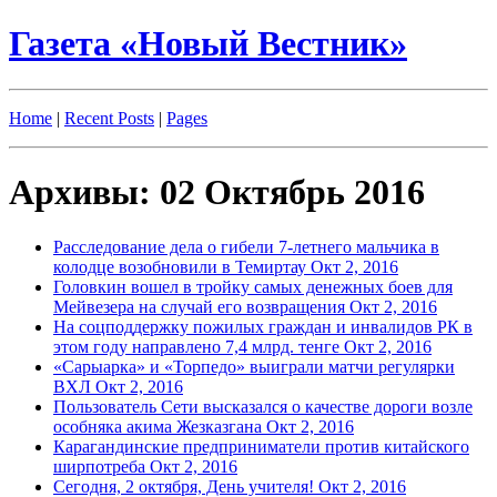
Газета «Новый Вестник»
Home
|
Recent Posts
|
Pages
Архивы: 02 Октябрь 2016
Расследование дела о гибели 7-летнего мальчика в
колодце возобновили в Темиртау
Окт 2, 2016
Головкин вошел в тройку самых денежных боев для
Мейвезера на случай его возвращения
Окт 2, 2016
На соцподдержку пожилых граждан и инвалидов РК в
этом году направлено 7,4 млрд. тенге
Окт 2, 2016
«Сарыарка» и «Торпедо» выиграли матчи регулярки
ВХЛ
Окт 2, 2016
Пользователь Сети высказался о качестве дороги возле
особняка акима Жезказгана
Окт 2, 2016
Карагандинские предприниматели против китайского
ширпотреба
Окт 2, 2016
Сегодня, 2 октября, День учителя!
Окт 2, 2016