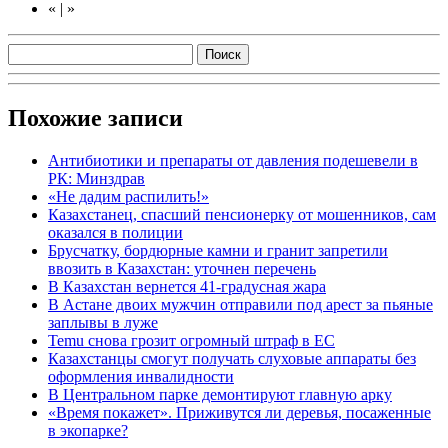
«
|
»
Похожие записи
Антибиотики и препараты от давления подешевели в
РК: Минздрав
«Не дадим распилить!»
Казахстанец, спасший пенсионерку от мошенников, сам
оказался в полиции
Брусчатку, бордюрные камни и гранит запретили
ввозить в Казахстан: уточнен перечень
В Казахстан вернется 41-градусная жара
В Астане двоих мужчин отправили под арест за пьяные
заплывы в луже
Temu снова грозит огромный штраф в ЕС
Казахстанцы смогут получать слуховые аппараты без
оформления инвалидности
В Центральном парке демонтируют главную арку
«Время покажет». Приживутся ли деревья, посаженные
в экопарке?