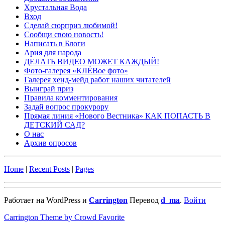
Хрустальная Вода
Вход
Сделай сюрприз любимой!
Сообщи свою новость!
Написать в Блоги
Ария для народа
ДЕЛАТЬ ВИДЕО МОЖЕТ КАЖДЫЙ!
Фото-галерея «КЛЁВое фото»
Галерея хенд-мейд работ наших читателей
Выиграй приз
Правила комментирования
Задай вопрос прокурору
Прямая линия «Нового Вестника» КАК ПОПАСТЬ В
ДЕТСКИЙ САД?
О нас
Архив опросов
Home
|
Recent Posts
|
Pages
Работает на WordPress и
Carrington
Перевод
d_ma
.
Войти
Carrington Theme by Crowd Favorite