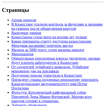
Страницы
Архив опросов
В Казахстане усилили контроль за фруктами и овощами
на границе после обнаружения вирусов
Выходные данные
Казахстанцы стали жить на восемь лет дольше
Какие препараты станут доступны казахстанцам:
Минздрав расширяет перечень закупа
Малина за 5000 тенге: сезон малины начался
Мероприятия
Обязательные пенсионные взносы увеличили: сколько
будут платить работодатели в Казахстане
От создателей дубайского шоколада: Дубайское
мороженое уже на прилавках
Получение пенсии упростили в Казахстане
Президент страны поддержал инициативу присвоить
Карагандинскому медуниверситету имя Петра
Поспелова
Фото-тур: Католический кафедральный собор
Пресвятой Девы Марии Фатимской, Матери всех
народов готовят к открытию.
Добавить объявления