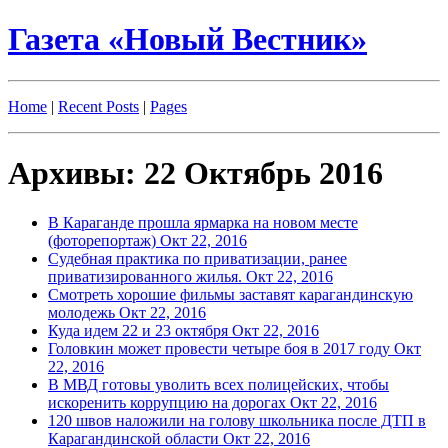
Газета «Новый Вестник»
Home
|
Recent Posts
|
Pages
Архивы: 22 Октябрь 2016
В Караганде прошла ярмарка на новом месте
(фоторепортаж)
Окт 22, 2016
Судебная практика по приватизации, ранее
приватизированного жилья.
Окт 22, 2016
Смотреть хорошие фильмы заставят карагандинскую
молодежь
Окт 22, 2016
Куда идем 22 и 23 октября
Окт 22, 2016
Головкин может провести четыре боя в 2017 году
Окт
22, 2016
В МВД готовы уволить всех полицейских, чтобы
искоренить коррупцию на дорогах
Окт 22, 2016
120 швов наложили на голову школьника после ДТП в
Карагандинской области
Окт 22, 2016