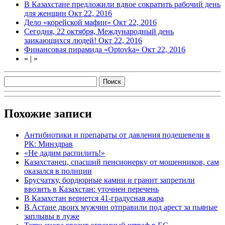
В Казахстане предложили вдвое сократить рабочий день
для женщин
Окт 22, 2016
Дело «корейской мафии»
Окт 22, 2016
Сегодня, 22 октября, Международный день
заикающихся людей!
Окт 22, 2016
Финансовая пирамида «Optovka»
Окт 22, 2016
«
|
»
Похожие записи
Антибиотики и препараты от давления подешевели в
РК: Минздрав
«Не дадим распилить!»
Казахстанец, спасший пенсионерку от мошенников, сам
оказался в полиции
Брусчатку, бордюрные камни и гранит запретили
ввозить в Казахстан: уточнен перечень
В Казахстан вернется 41-градусная жара
В Астане двоих мужчин отправили под арест за пьяные
заплывы в луже