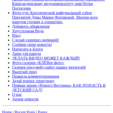
Карагандинскому медуниверситету имя Петра
Поспелова
Фото-тур: Католический кафедральный собор
Пресвятой Девы Марии Фатимской, Матери всех
народов готовят к открытию.
Добавить объявления
Хрустальная Вода
Вход
Сделай сюрприз любимой!
Сообщи свою новость!
Написать в Блоги
Ария для народа
ДЕЛАТЬ ВИДЕО МОЖЕТ КАЖДЫЙ!
Фото-галерея «КЛЁВое фото»
Галерея хенд-мейд работ наших читателей
Выиграй приз
Правила комментирования
Задай вопрос прокурору
Прямая линия «Нового Вестника» КАК ПОПАСТЬ В
ДЕТСКИЙ САД?
О нас
Архив опросов
Home
|
Recent Posts
|
Pages