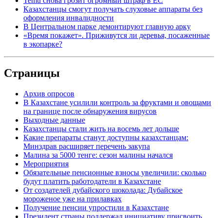
Temu снова грозит огромный штраф в ЕС
Казахстанцы смогут получать слуховые аппараты без
оформления инвалидности
В Центральном парке демонтируют главную арку
«Время покажет». Приживутся ли деревья, посаженные
в экопарке?
Страницы
Архив опросов
В Казахстане усилили контроль за фруктами и овощами
на границе после обнаружения вирусов
Выходные данные
Казахстанцы стали жить на восемь лет дольше
Какие препараты станут доступны казахстанцам:
Минздрав расширяет перечень закупа
Малина за 5000 тенге: сезон малины начался
Мероприятия
Обязательные пенсионные взносы увеличили: сколько
будут платить работодатели в Казахстане
От создателей дубайского шоколада: Дубайское
мороженое уже на прилавках
Получение пенсии упростили в Казахстане
Президент страны поддержал инициативу присвоить